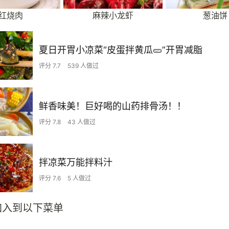
红烧肉
麻辣小龙虾
葱油饼
夏日开胃小凉菜“皮蛋拌黄瓜🥒”开胃减脂
评分 7.7
539 人做过
鲜香味美！巨好喝的山药排骨汤！！
评分 7.8
43 人做过
拌凉菜万能拌料汁
评分 7.6
5 人做过
加入到以下菜单