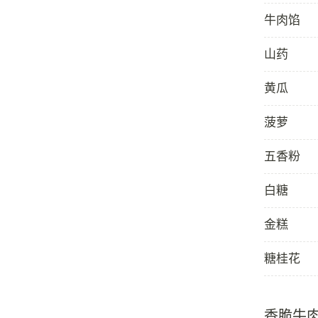
牛肉馅
山药
黄瓜
菠萝
五香粉
白糖
金糕
糖桂花
香脆牛