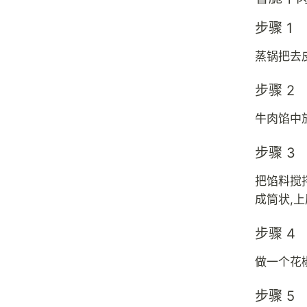
步骤 1
蒸锅把去
步骤 2
牛肉馅中
步骤 3
把馅料搅
成筒状,上
步骤 4
做一个花
步骤 5