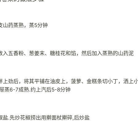
皮山药蒸熟，蒸5分钟
放入五香粉、葱姜末、糖桂花和馅，然后加入蒸熟的山药泥
拌上劲后，将其平铺在油皮上，菠萝、金糕条切小丁，洒上
屉蒸6-7成熟.约上汽后5-8分钟
椒盐.先炒花椒捞出用擀面杖擀碎,后炒盐