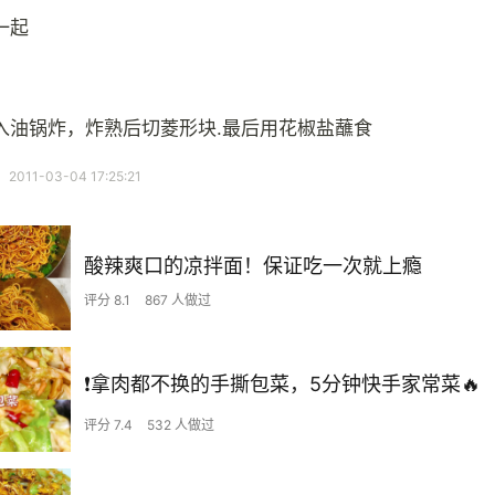
一起
入油锅炸，炸熟后切菱形块.最后用花椒盐蘸食
11-03-04 17:25:21
酸辣爽口的凉拌面！保证吃一次就上瘾
评分 8.1
867 人做过
❗拿肉都不换的手撕包菜，5分钟快手家常菜🔥
评分 7.4
532 人做过