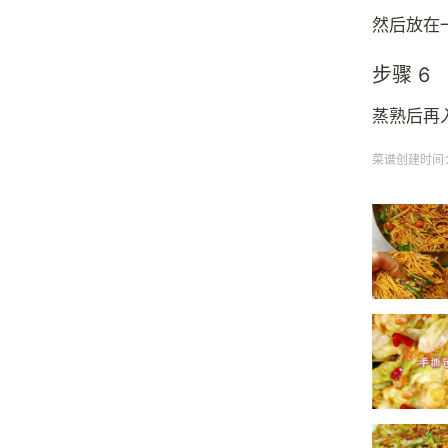
然后放在
步骤 6
蒸熟后再
菜谱创建时间：20