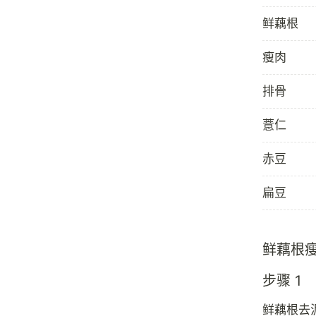
鲜藕根
瘦肉
排骨
薏仁
赤豆
扁豆
鲜藕根
步骤 1
鲜藕根去