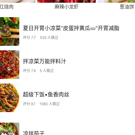
红烧肉
麻辣小龙虾
葱油饼
夏日开胃小凉菜“皮蛋拌黄瓜🥒”开胃减脂
评分 7.7
539 人做过
拌凉菜万能拌料汁
评分 7.6
5 人做过
超级下饭•鱼香肉丝
评分 8.1
1580 人做过
凉拌茄子