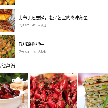
比布丁还要嫩，老少皆宜的肉沫蒸蛋
评分 8.2
411 人做过
低脂凉拌肥牛
评分 8.4
252 人做过
其他菜谱