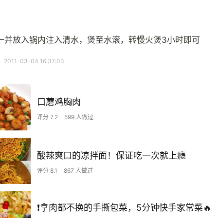
一并放入锅内注入清水，煲至水滚，转慢火煲3小时即可
11-03-04 16:37:03
口蘑鸡胸肉
评分 7.2
599 人做过
酸辣爽口的凉拌面！保证吃一次就上瘾
评分 8.1
867 人做过
❗拿肉都不换的手撕包菜，5分钟快手家常菜🔥