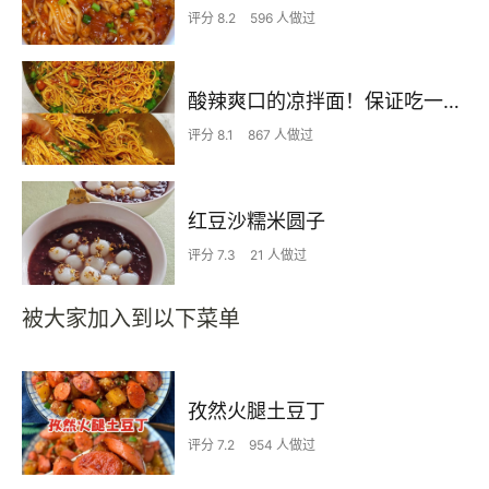
评分 8.2
596 人做过
酸辣爽口的凉拌面！保证吃一次就上瘾
评分 8.1
867 人做过
红豆沙糯米圆子
评分 7.3
21 人做过
被大家加入到以下菜单
孜然火腿土豆丁
评分 7.2
954 人做过