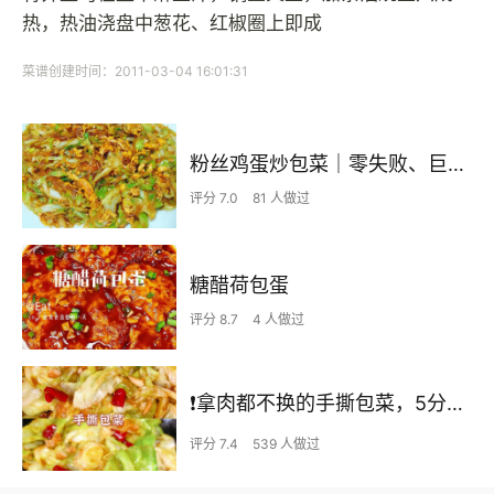
热，热油浇盘中葱花、红椒圈上即成
菜谱创建时间：2011-03-04 16:01:31
粉丝鸡蛋炒包菜｜零失败、巨下饭
评分 7.0
81 人做过
糖醋荷包蛋
评分 8.7
4 人做过
❗拿肉都不换的手撕包菜，5分钟快手家常菜🔥
评分 7.4
539 人做过