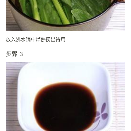
放入沸水锅中焯熟捞出待用
步骤 3