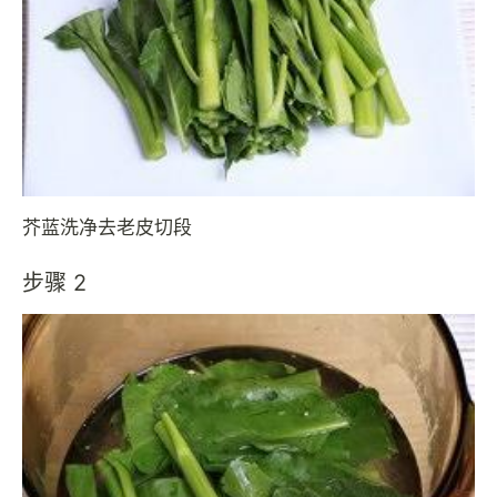
芥蓝洗净去老皮切段
步骤 2