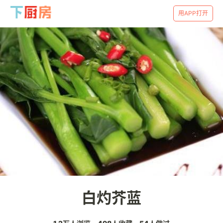
用APP打开
白灼芥蓝