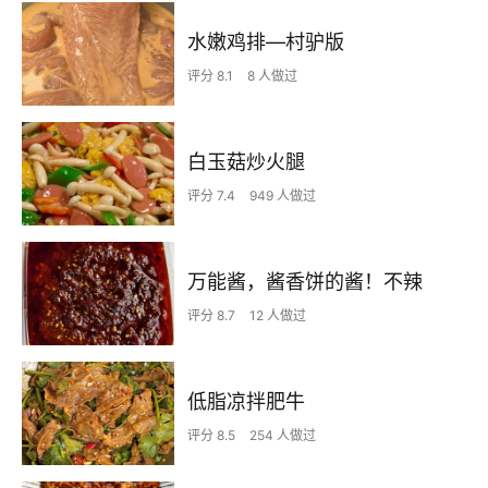
水嫩鸡排—村驴版
评分 8.1
8 人做过
白玉菇炒火腿
评分 7.4
949 人做过
万能酱，酱香饼的酱！不辣
评分 8.7
12 人做过
低脂凉拌肥牛
评分 8.5
254 人做过