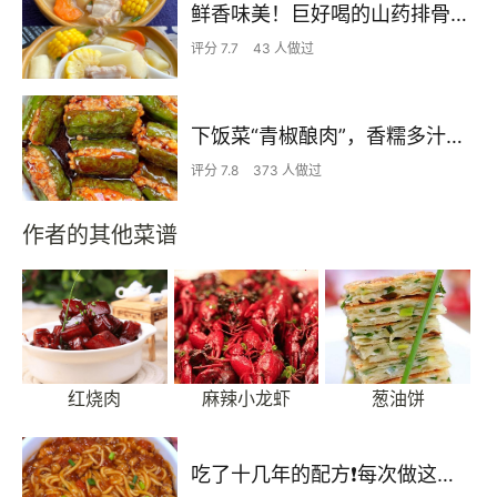
鲜香味美！巨好喝的山药排骨汤！！
评分 7.7
43 人做过
下饭菜“青椒酿肉”，香糯多汁鲜嫩下饭
评分 7.8
373 人做过
作者的其他菜谱
红烧肉
麻辣小龙虾
葱油饼
吃了十几年的配方❗️每次做这至少吃2碗