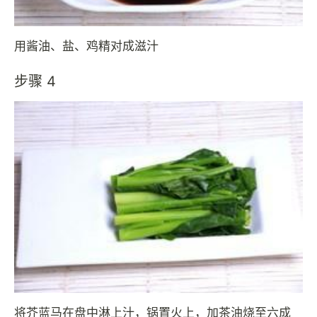
用酱油、盐、鸡精对成滋汁
步骤 4
将芥蓝马在盘中淋上汁，锅置火上，加茶油烧至六成