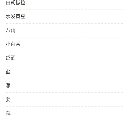
白胡椒粒
水发黄豆
八角
小茴香
绍酒
盐
葱
姜
蒜