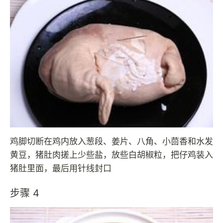
鸡脚切断在鸡内放入葱段、姜片、八角、小茴香和水发
黄豆，猪肚肉搓上少些盐，放些白胡椒粒，把仔鸡装入
猪肚里面，最后用针线封口
步骤 4