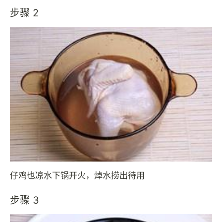
步骤 2
仔鸡也凉水下锅开火，焯水捞出待用
步骤 3