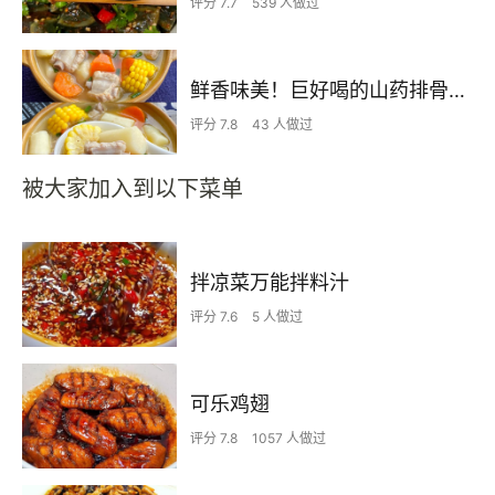
评分 7.7
539 人做过
鲜香味美！巨好喝的山药排骨汤！！
评分 7.8
43 人做过
被大家加入到以下菜单
拌凉菜万能拌料汁
评分 7.6
5 人做过
可乐鸡翅
评分 7.8
1057 人做过