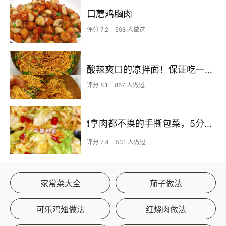
口蘑鸡胸肉
评分 7.2
598 人做过
酸辣爽口的凉拌面！保证吃一次就上瘾
评分 8.1
867 人做过
❗拿肉都不换的手撕包菜，5分钟快手家常菜🔥
评分 7.4
531 人做过
家常菜大全
茄子做法
可乐鸡翅做法
红烧肉做法