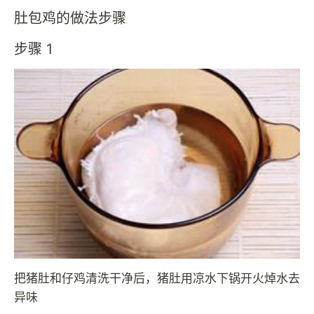
肚包鸡的做法步骤
步骤 1
把猪肚和仔鸡清洗干净后，猪肚用凉水下锅开火焯水去
异味