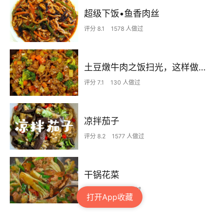
超级下饭•鱼香肉丝
评分 8.1
1578 人做过
土豆燉牛肉之饭扫光，这样做也太香了吧，还没出锅已是浓香四溢了
评分 7.1
130 人做过
凉拌茄子
评分 8.2
1577 人做过
干锅花菜
评分 7.6
705 人做过
打开App收藏