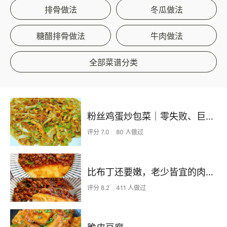
排骨做法
冬瓜做法
糖醋排骨做法
牛肉做法
全部菜谱分类
粉丝鸡蛋炒包菜｜零失败、巨下饭
评分 7.0
80 人做过
比布丁还要嫩，老少皆宜的肉沫蒸蛋
评分 8.2
411 人做过