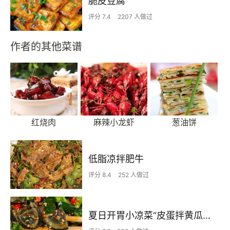
脆皮豆腐
评分 7.4
2207 人做过
作者的其他菜谱
红烧肉
麻辣小龙虾
葱油饼
低脂凉拌肥牛
评分 8.4
252 人做过
夏日开胃小凉菜“皮蛋拌黄瓜🥒”开胃减脂