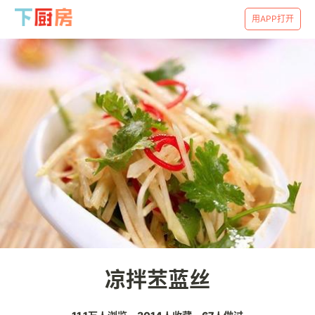
用APP打开
凉拌苤蓝丝