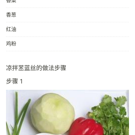
香菜
香葱
红油
鸡粉
凉拌苤蓝丝的做法步骤
步骤 1