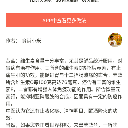
11.1万人浏览
3014人收藏
67人做过
APP中查看更多做法
作者：
食尚小米
苤蓝：维生素含量十分丰富，尤其是鲜品绞汁服用，对
胃病有治疗作用。其所含的维生素C等招牌养素，有止
痛生肌的功效，能促进胃与十二指肠溃疡的愈合。苤蓝
所含维生素C每100克高达76毫克，还含有丰富的维生
素E，二者都有增强人体免疫功能的作用。所含微量元
素钼，能抑制亚硝酸胺的合成，因而具有一定的防癌作
用。
中医认为它还有止咳化痰、清神明目、醒酒降火的功
效。
当然，如果您老正看世界杯呢，来盘苤蓝丝，一听啤