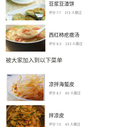
豆浆豆渣饼
评分 7.7
213 人做过
西红柿疙瘩汤
评分 8.3
232 人做过
被大家加入到以下菜单
凉拌海蜇皮
评分 8.7
40 人做过
拌凉皮
评分 7.0
45 人做过