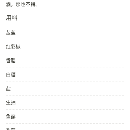
用料
苤蓝
红彩椒
香醋
白糖
盐
生抽
鱼露