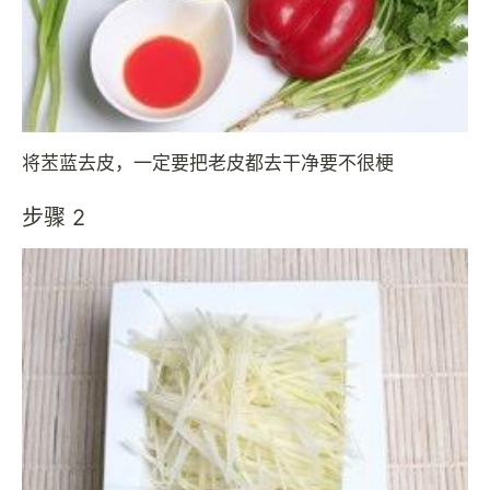
将苤蓝去皮，一定要把老皮都去干净要不很梗
步骤 2