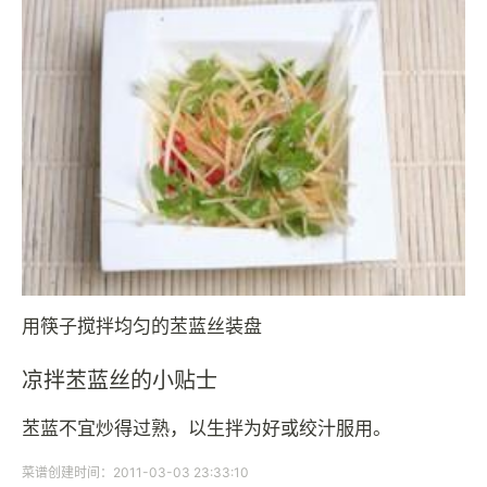
用筷子搅拌均匀的苤蓝丝装盘
凉拌苤蓝丝的小贴士
苤蓝不宜炒得过熟，以生拌为好或绞汁服用。
菜谱创建时间：2011-03-03 23:33:10