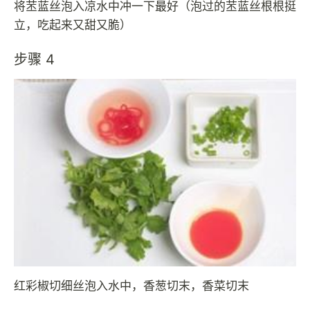
将苤蓝丝泡入凉水中冲一下最好（泡过的苤蓝丝根根挺
立，吃起来又甜又脆）
步骤 4
红彩椒切细丝泡入水中，香葱切末，香菜切末