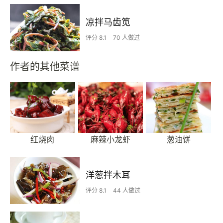
凉拌马齿笕
评分 8.1
70 人做过
作者的其他菜谱
红烧肉
麻辣小龙虾
葱油饼
洋葱拌木耳
评分 8.1
44 人做过