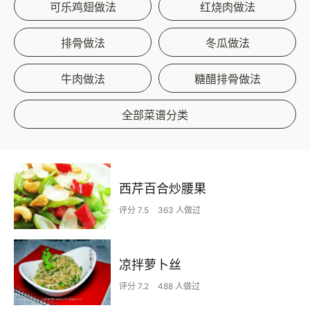
可乐鸡翅做法
红烧肉做法
排骨做法
冬瓜做法
牛肉做法
糖醋排骨做法
全部菜谱分类
西芹百合炒腰果
评分 7.5
363 人做过
凉拌萝卜丝
评分 7.2
488 人做过