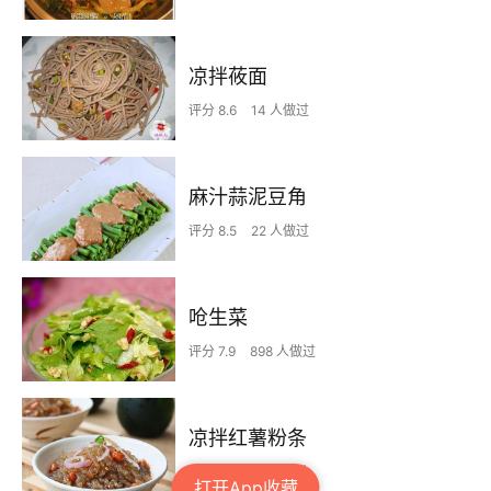
凉拌莜面
评分 8.6
14 人做过
麻汁蒜泥豆角
评分 8.5
22 人做过
呛生菜
评分 7.9
898 人做过
凉拌红薯粉条
评分 7.5
56 人做过
打开App收藏