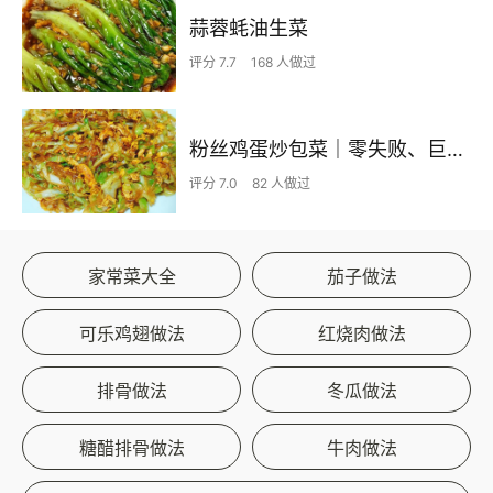
蒜蓉蚝油生菜
评分 7.7
168 人做过
粉丝鸡蛋炒包菜｜零失败、巨下饭
评分 7.0
82 人做过
家常菜大全
茄子做法
可乐鸡翅做法
红烧肉做法
排骨做法
冬瓜做法
糖醋排骨做法
牛肉做法