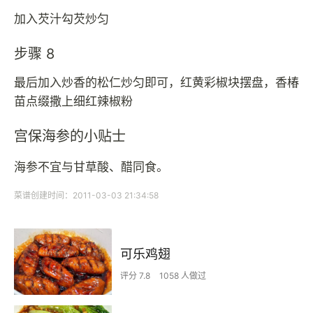
加入芡汁勾芡炒匀
步骤 8
最后加入炒香的松仁炒匀即可，红黄彩椒块摆盘，香椿
苗点缀撒上细红辣椒粉
宫保海参的小贴士
海参不宜与甘草酸、醋同食。
菜谱创建时间：2011-03-03 21:34:58
可乐鸡翅
评分 7.8
1058 人做过