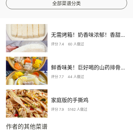
全部菜谱分类
无需烤箱！奶香味浓郁！香甜嫩滑的椰蓉奶糕
评分 7.4
60 人做过
鲜香味美！巨好喝的山药排骨汤！！
评分 7.7
44 人做过
家庭版的手撕鸡
评分 7.9
5162 人做过
作者的其他菜谱