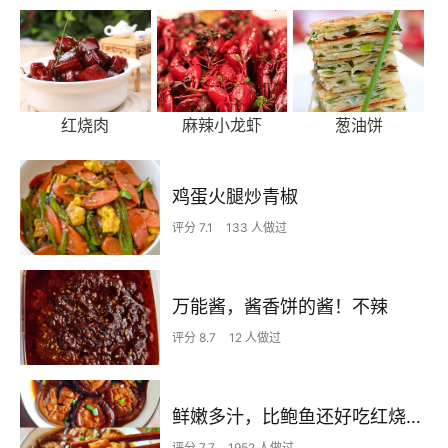
红烧肉
麻辣小龙虾
葱油饼
鸡蛋火腿炒青椒
评分 7.1
133 人做过
万能酱，酱香饼的酱！不辣
评分 8.7
12 人做过
鲜嫩多汁，比鲍鱼还好吃红烧香菇
评分 7.7
1952 人做过