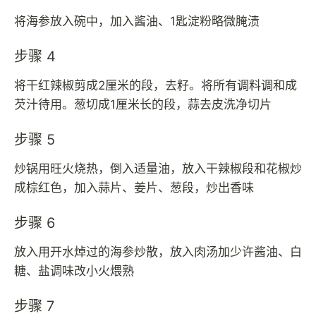
将海参放入碗中，加入酱油、1匙淀粉略微腌渍
步骤 4
将干红辣椒剪成2厘米的段，去籽。将所有调料调和成
芡汁待用。葱切成1厘米长的段，蒜去皮洗净切片
步骤 5
炒锅用旺火烧热，倒入适量油，放入干辣椒段和花椒炒
成棕红色，加入蒜片、姜片、葱段，炒出香味
步骤 6
放入用开水焯过的海参炒散，放入肉汤加少许酱油、白
糖、盐调味改小火煨熟
步骤 7