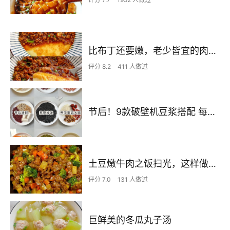
比布丁还要嫩，老少皆宜的肉沫蒸蛋
评分 8.2
411 人做过
节后！9款破壁机豆浆搭配 每天不重样喝出好状态！
土豆燉牛肉之饭扫光，这样做也太香了吧，还没出锅已是浓香四溢了
评分 7.0
131 人做过
巨鲜美的冬瓜丸子汤