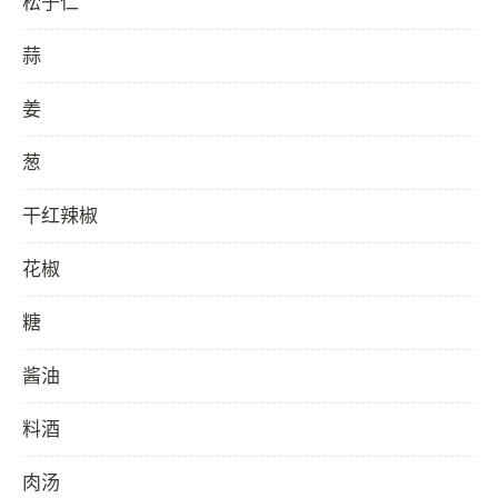
松子仁
蒜
姜
葱
干红辣椒
花椒
糖
酱油
料酒
肉汤