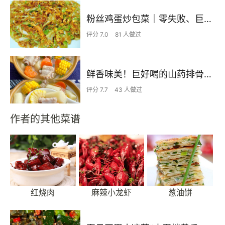
粉丝鸡蛋炒包菜｜零失败、巨下饭
评分 7.0
81 人做过
鲜香味美！巨好喝的山药排骨汤！！
评分 7.7
43 人做过
作者的其他菜谱
红烧肉
麻辣小龙虾
葱油饼