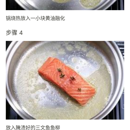
锅烧热放入一小块黄油融化
步骤 4
放入腌渍好的三文鱼鱼柳