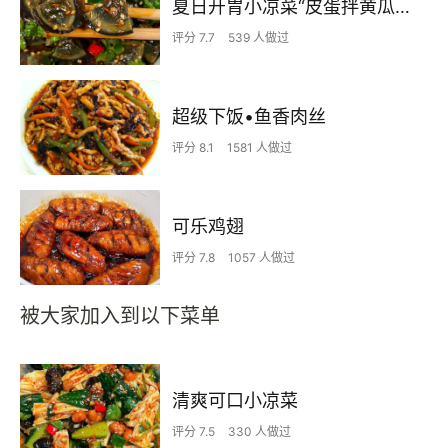
夏日开胃小凉菜“皮蛋拌黄瓜🥒”开胃减脂
评分 7.7
539 人做过
超级下饭•鱼香肉丝
评分 8.1
1581 人做过
可乐鸡翅
评分 7.8
1057 人做过
被大家加入到以下菜单
清爽可口小凉菜
评分 7.5
330 人做过