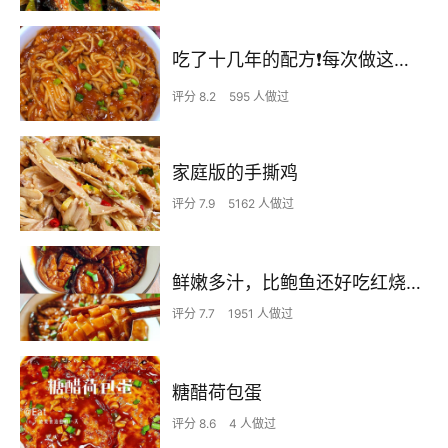
吃了十几年的配方❗️每次做这至少吃2碗
评分 8.2
595 人做过
家庭版的手撕鸡
评分 7.9
5162 人做过
鲜嫩多汁，比鲍鱼还好吃红烧香菇
评分 7.7
1951 人做过
糖醋荷包蛋
评分 8.6
4 人做过