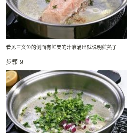
看见三文鱼的侧面有鲜美的汁液涌出就说明煎熟了
步骤 9