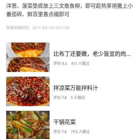
洋葱、菠菜垫底放上三文鱼鱼柳，即可趁热享用撒上小
番茄碎、鲜百里香点缀即可
菜谱创建时间：2011-03-03 19:11:28
比布丁还要嫩，老少皆宜的肉沫蒸蛋
评分 8.2
411 人做过
拌凉菜万能拌料汁
评分 7.6
5 人做过
干锅花菜
评分 7.6
705 人做过