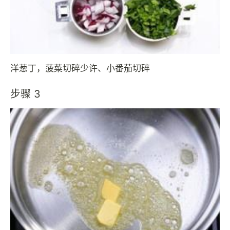
洋葱丁，菠菜切碎少许、小番茄切碎
步骤 3