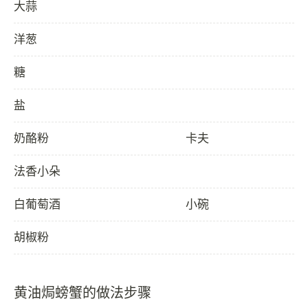
大蒜
洋葱
糖
盐
奶酪粉
卡夫
法香小朵
白葡萄酒
小碗
胡椒粉
黄油焗螃蟹的做法步骤