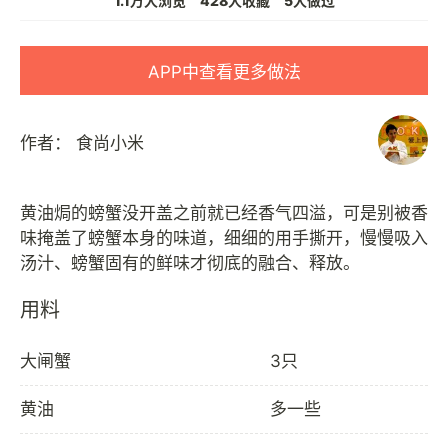
1.1万人浏览
428人收藏
5人做过
APP中查看更多做法
作者：
食尚小米
黄油焗的螃蟹没开盖之前就已经香气四溢，可是别被香
味掩盖了螃蟹本身的味道，细细的用手撕开，慢慢吸入
用料
大闸蟹
3只
黄油
多一些