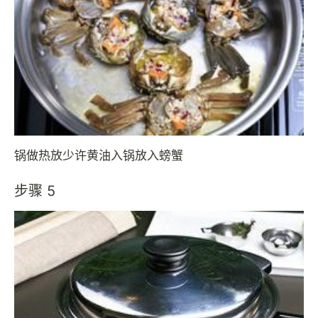
锅做热放少许黄油入锅放入螃蟹
步骤 5