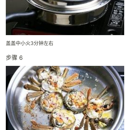
盖盖中小火3分钟左右
步骤 6