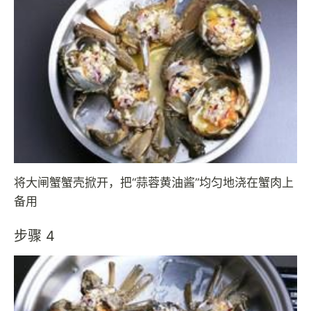
将大闸蟹蟹壳掀开，把“蒜蓉黄油酱”均匀地浇在蟹肉上
备用
步骤 4