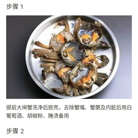
步骤 1
提前大闸蟹洗净后掀壳，去除蟹嘴、蟹腮及内脏后用白
葡萄酒、胡椒粉、腌渍备用
步骤 2