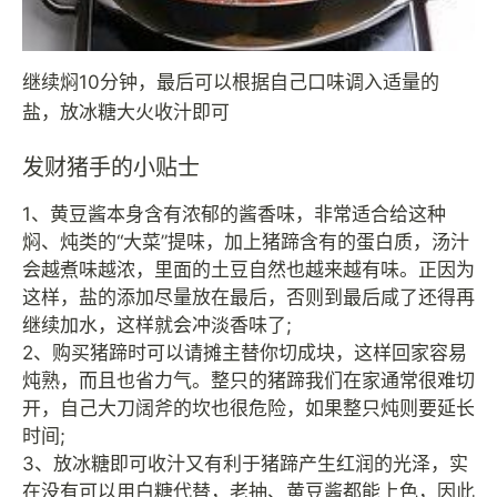
继续焖10分钟，最后可以根据自己口味调入适量的
盐，放冰糖大火收汁即可
发财猪手的小贴士
1、黄豆酱本身含有浓郁的酱香味，非常适合给这种
焖、炖类的“大菜”提味，加上猪蹄含有的蛋白质，汤汁
会越煮味越浓，里面的土豆自然也越来越有味。正因为
这样，盐的添加尽量放在最后，否则到最后咸了还得再
继续加水，这样就会冲淡香味了;
2、购买猪蹄时可以请摊主替你切成块，这样回家容易
炖熟，而且也省力气。整只的猪蹄我们在家通常很难切
开，自己大刀阔斧的坎也很危险，如果整只炖则要延长
时间;
3、放冰糖即可收汁又有利于猪蹄产生红润的光泽，实
在没有可以用白糖代替，老抽、黄豆酱都能上色，因此