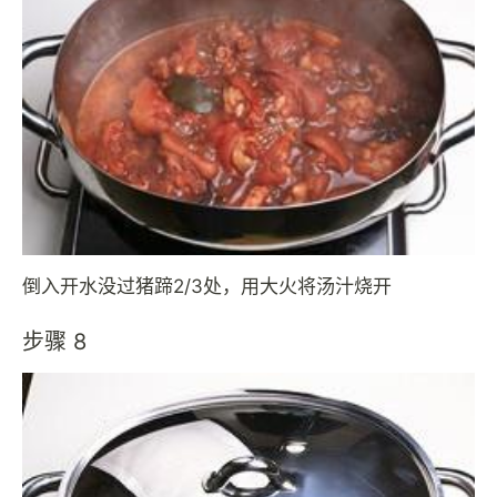
倒入开水没过猪蹄2/3处，用大火将汤汁烧开
步骤 8