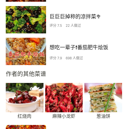
巨巨巨掉称的凉拌菜🥦
评分 7.5
22 人做过
想吃一辈子❗️番茄肥牛烩饭
评分 7.9
698 人做过
作者的其他菜谱
红烧肉
麻辣小龙虾
葱油饼