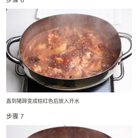
步骤 6
直到猪蹄变成棕红色后放入开水
步骤 7