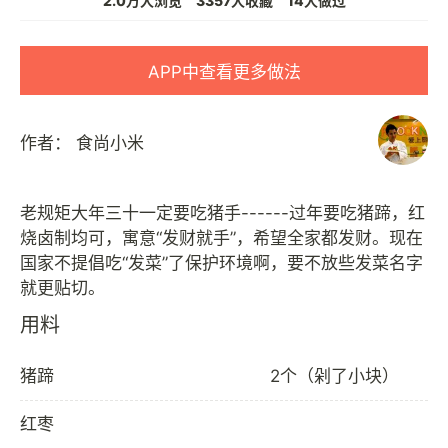
2.0万人浏览
3357人收藏
14人做过
APP中查看更多做法
作者：
食尚小米
老规矩大年三十一定要吃猪手------过年要吃猪蹄，红
烧卤制均可，寓意“发财就手”，希望全家都发财。现在
国家不提倡吃“发菜”了保护环境啊，要不放些发菜名字
用料
猪蹄
2个（剁了小块）
红枣