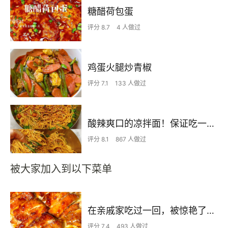
糖醋荷包蛋
评分 8.7
4 人做过
鸡蛋火腿炒青椒
评分 7.1
133 人做过
酸辣爽口的凉拌面！保证吃一次就上瘾
评分 8.1
867 人做过
被大家加入到以下菜单
在亲戚家吃过一回，被惊艳了…
评分 7.4
493 人做过