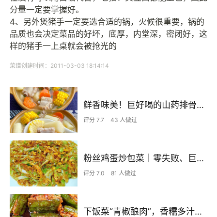
分量一定要掌握好。
4、另外煲猪手一定要选合适的锅，火候很重要，锅的
品质也会决定菜品的好坏，底厚，内堂深，密闭好，这
样的猪手一上桌就会被抢光的
菜谱创建时间：2011-03-03 18:14:14
鲜香味美！巨好喝的山药排骨汤！！
评分 7.7
43 人做过
粉丝鸡蛋炒包菜｜零失败、巨下饭
评分 7.0
81 人做过
下饭菜“青椒酿肉”，香糯多汁鲜嫩下饭