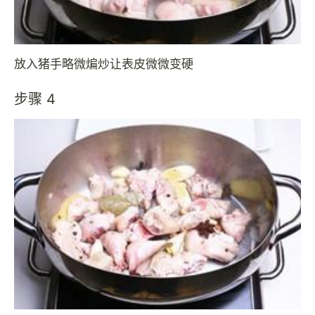
放入猪手略微煸炒让表皮微微变硬
步骤 4