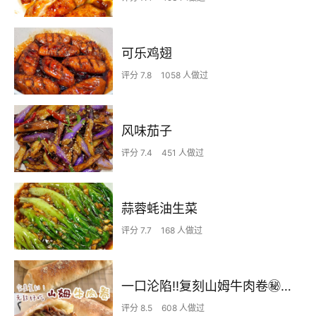
可乐鸡翅
评分 7.8
1058 人做过
风味茄子
评分 7.4
451 人做过
蒜蓉蚝油生菜
评分 7.7
168 人做过
一口沦陷‼️复刻山姆牛肉卷㊙️皮薄馅足爆好吃
评分 8.5
608 人做过