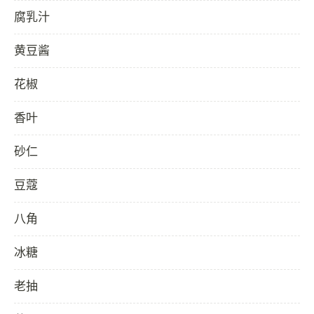
腐乳汁
黄豆酱
花椒
香叶
砂仁
豆蔻
八角
冰糖
老抽