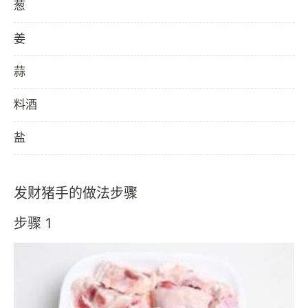
葱
姜
蒜
料酒
盐
发财猪手的做法步骤
步骤 1