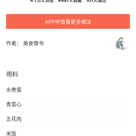
4.7万人浏览
4997人收藏
107人做过
APP中查看更多做法
作者：
美食情书
用料
水煮蛋
青菜心
五花肉
米饭