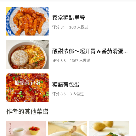
家常糖醋里脊
评分 8.1
300 人做过
酸甜浓郁～超开胃🔥番茄滑蛋牛肉饭
评分 8.3
1367 人做过
糖醋荷包蛋
评分 8.5
3 人做过
作者的其他菜谱