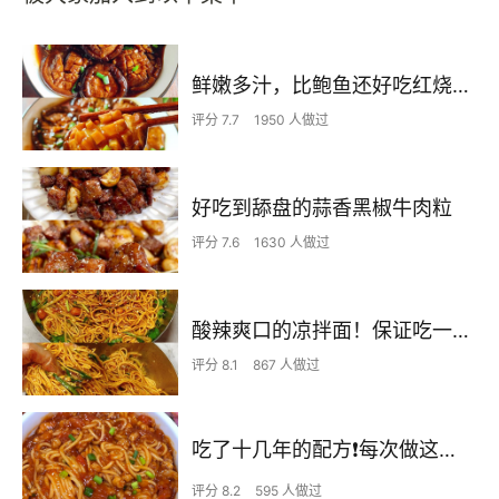
鲜嫩多汁，比鲍鱼还好吃红烧香菇
评分 7.7
1950 人做过
好吃到舔盘的蒜香黑椒牛肉粒
评分 7.6
1630 人做过
酸辣爽口的凉拌面！保证吃一次就上瘾
评分 8.1
867 人做过
吃了十几年的配方❗️每次做这至少吃2碗
评分 8.2
595 人做过