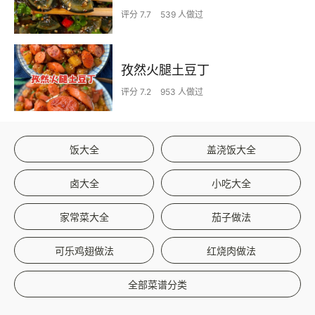
评分 7.7
539 人做过
孜然火腿土豆丁
评分 7.2
953 人做过
饭大全
盖浇饭大全
卤大全
小吃大全
家常菜大全
茄子做法
可乐鸡翅做法
红烧肉做法
全部菜谱分类