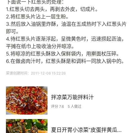
下面说一下红葱头的处理：
1.红葱头切去两头，再剥去外皮，切成片。
2.将红葱头片沾上一层生粉。
3.然后放入油锅里炸酥，油温在五成热时下入红葱头片
即可。
4.待红葱头片逐渐浮起，呈微黄色时，迅速捞起沥油，
平摊在纸巾上吸收油分并晾凉。
5.将晾凉的红葱头酥放入保鲜袋内，用擀面杖压碎。
6.在做卤肉汁时，红葱头酥是和调料一同放入锅中的。
菜谱创建时间：2011-12-06 15:22:26
拌凉菜万能拌料汁
评分 7.6
5 人做过
夏日开胃小凉菜“皮蛋拌黄瓜🥒”开胃减脂