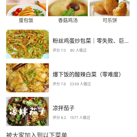
蛋包饭
香菇鸡汤
可乐饼
粉丝鸡蛋炒包菜｜零失败、巨下饭
评分 7.0
80 人做过
爆下饭的酸辣白菜（零难度）
评分 7.6
2339 人做过
凉拌茄子
评分 8.2
1577 人做过
被大家加入到以下菜单