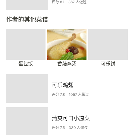
评分 8.1
867 人做过
作者的其他菜谱
蛋包饭
香菇鸡汤
可乐饼
可乐鸡翅
评分 7.8
1057 人做过
清爽可口小凉菜
评分 7.5
330 人做过