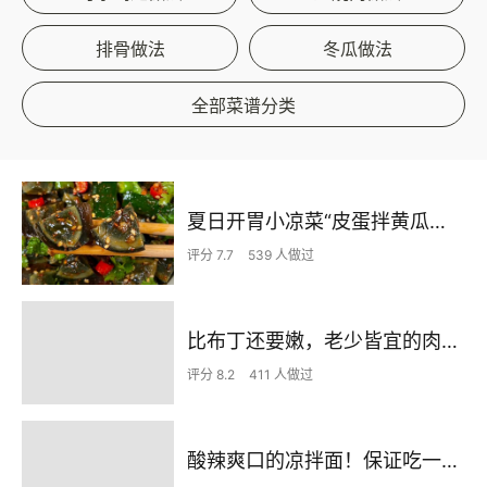
排骨做法
冬瓜做法
全部菜谱分类
夏日开胃小凉菜“皮蛋拌黄瓜🥒”开胃减脂
评分 7.7
539 人做过
比布丁还要嫩，老少皆宜的肉沫蒸蛋
评分 8.2
411 人做过
酸辣爽口的凉拌面！保证吃一次就上瘾