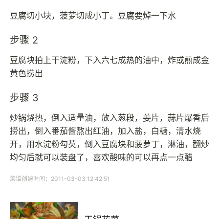
豆腐切小块，菠萝切成小丁。豆腐要焯一下水
步骤 2
豆腐块拍上干淀粉，下入六七成热的油中，炸或煎成金
黄色捞出
步骤 3
炒锅烧热，倒入适量油，放入葱段，姜片，蒜片爆香后
捞出，倒入番茄酱熬出红油，加入盐，白糖，清水烧
开，用水淀粉勾芡，倒入豆腐块和菠萝丁，淋油，翻炒
均匀后就可以装盘了，喜欢酸味的可以再点一点醋
菜谱创建时间：2011-03-03 12:42:51