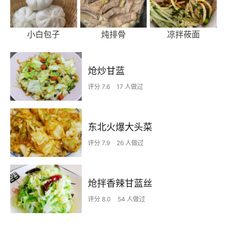
小白包子
炖排骨
凉拌莜面
炝炒甘蓝
评分 7.6
17 人做过
东北火爆大头菜
评分 7.9
26 人做过
炝拌香辣甘蓝丝
评分 8.0
54 人做过