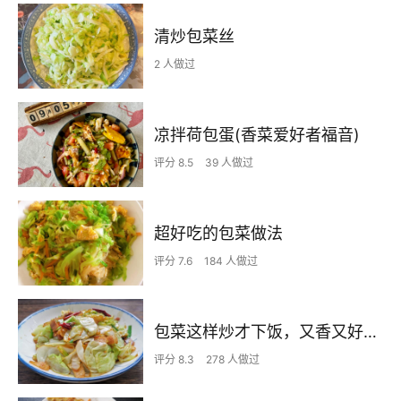
清炒包菜丝
2 人做过
凉拌荷包蛋(香菜爱好者福音)
评分 8.5
39 人做过
超好吃的包菜做法
评分 7.6
184 人做过
包菜这样炒才下饭，又香又好吃，次次做都光盘
评分 8.3
278 人做过