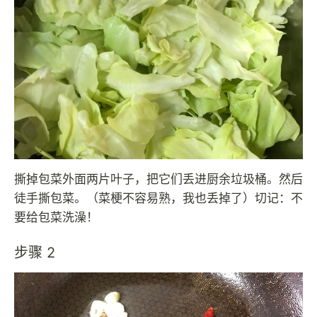
撕掉包菜外面两片叶子，把它们丢进厨余垃圾桶。然后
徒手撕包菜。（菜梗不容易熟，我也丢掉了）切记：不
要给包菜洗澡！
步骤 2