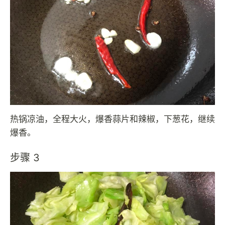
热锅凉油，全程大火，爆香蒜片和辣椒，下葱花，继续
爆香。
步骤 3