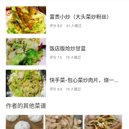
富贵小炒（大头菜炒粉丝）
评分 8.0
41 人做过
饭店版炝炒甘蓝
评分 7.5
76 人做过
快手菜-包心菜炒肉片，烧一盘扫一锅饭
评分 8.6
16 人做过
作者的其他菜谱