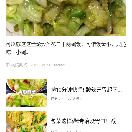
可以就这这盘炝炒莲花白干两碗饭，可惜饭量小，只能
吃一小碗。
菜谱创建时间：2021-03-28 16:26:21
㊙️10分钟快手‼️酸辣开胃超下饭干锅手撕包菜
评分 7.3
22 人做过
包菜这样做❗️专治没胃口！酸辣开胃