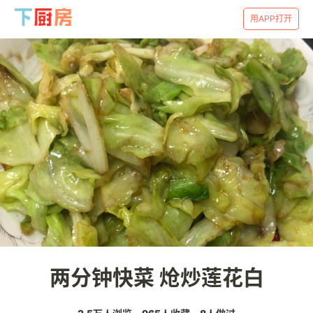
用APP打开
两分钟快菜 炝炒莲花白