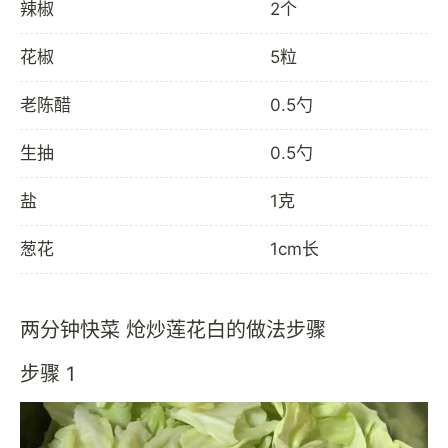
辣椒
2个
花椒
5粒
老陈醋
0.5勺
生抽
0.5勺
盐
1克
葱花
1cm长
两分钟快菜 炝炒莲花白的做法步骤
步骤 1