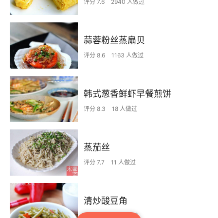
评分 7.6
2940 人做过
蒜蓉粉丝蒸扇贝
评分 8.6
1163 人做过
韩式葱香鲜虾早餐煎饼
评分 8.3
18 人做过
蒸茄丝
评分 7.7
11 人做过
清炒酸豆角
评分 8.4
46 人做过