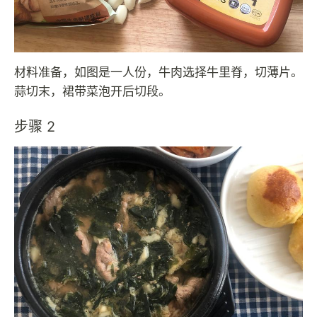
材料准备，如图是一人份，牛肉选择牛里脊，切薄片。
蒜切末，裙带菜泡开后切段。
步骤 2