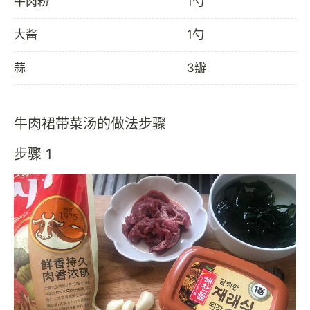
牛肉粉
1勺
大酱
1勺
蒜
3瓣
牛肉裙带菜汤的做法步骤
步骤 1