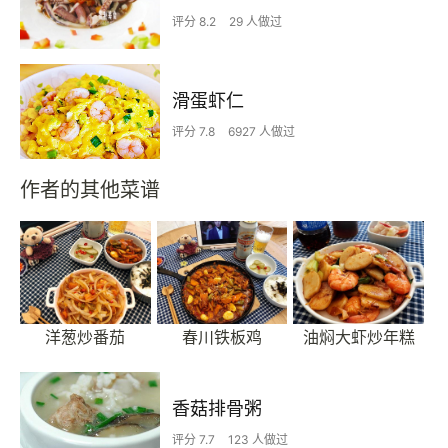
评分 8.2
29 人做过
滑蛋虾仁
评分 7.8
6927 人做过
作者的其他菜谱
洋葱炒番茄
春川铁板鸡
油焖大虾炒年糕
香菇排骨粥
评分 7.7
123 人做过