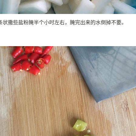
条状撒些盐粉腌半个小时左右，腌完出来的水倒掉不要。