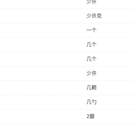
少许
少许克
一个
几个
几个
少许
几颗
几勺
2瓣