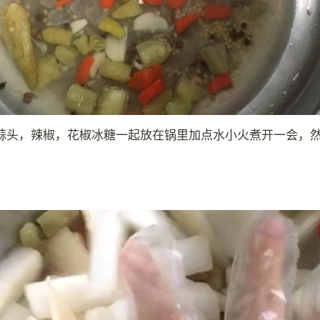
蒜头，辣椒，花椒冰糖一起放在锅里加点水小火煮开一会，