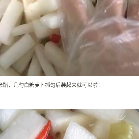
米醋，几勺白糖萝卜抓匀后装起来就可以啦！