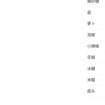
细砂糖
盐
萝卜
泡椒
小辣椒
花椒
冰糖
米醋
蒜头