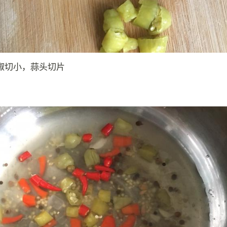
椒切小，蒜头切片