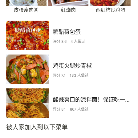
皮蛋瘦肉粥
红烧肉
西红柿炒鸡蛋
糖醋荷包蛋
评分 8.6
4 人做过
鸡蛋火腿炒青椒
评分 7.1
133 人做过
酸辣爽口的凉拌面！保证吃一次就上瘾
评分 8.1
867 人做过
被大家加入到以下菜单