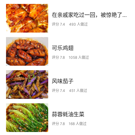
在亲戚家吃过一回，被惊艳了…
评分 7.4
493 人做过
可乐鸡翅
评分 7.8
1058 人做过
风味茄子
评分 7.4
451 人做过
蒜蓉蚝油生菜
评分 7.8
168 人做过