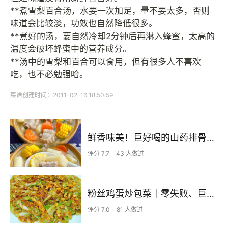
**煮雪梨百合汤，水要一次加足，量不要太多，否则
味道会比较淡，功效也自然降低很多。
**煮好的汤，要自然冷却2分钟后再淋入蜂蜜，太高的
温度会破坏蜂蜜中的营养成分。
**汤中的雪梨和百合可以食用，但有很多人不喜欢
吃，也不必勉强哈。
菜谱创建时间：2011-02-16 18:50:59
鲜香味美！巨好喝的山药排骨汤！！
评分 7.7
43 人做过
粉丝鸡蛋炒包菜｜零失败、巨下饭
评分 7.0
81 人做过