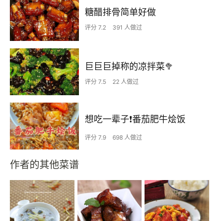
糖醋排骨简单好做
评分 7.2
391 人做过
巨巨巨掉称的凉拌菜🥦
评分 7.5
22 人做过
想吃一辈子❗️番茄肥牛烩饭
评分 7.9
698 人做过
作者的其他菜谱