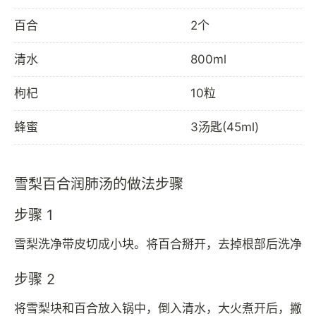
百合
2个
清水
800ml
枸杞
10粒
蜂蜜
3汤匙(45ml)
雪梨百合润肺汤的做法步骤
步骤 1
雪梨洗净带皮切成小块。将百合掰开，去掉根部后洗净
步骤 2
将雪梨块和百合放入锅中，倒入清水，大火煮开后，撇