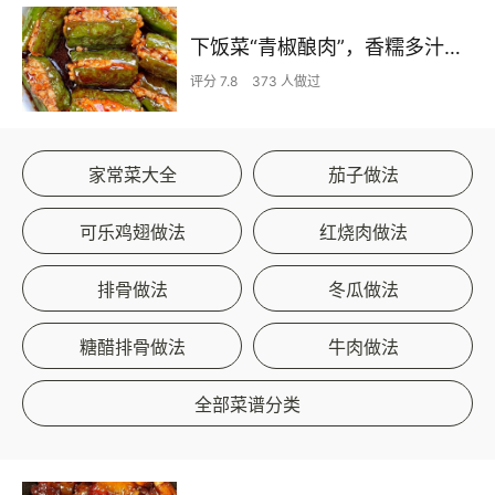
下饭菜“青椒酿肉”，香糯多汁鲜嫩下饭
评分 7.8
373 人做过
家常菜大全
茄子做法
可乐鸡翅做法
红烧肉做法
排骨做法
冬瓜做法
糖醋排骨做法
牛肉做法
全部菜谱分类