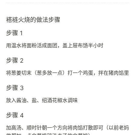
褡裢火烧的做法步骤
步骤 1
用温水将面粉活成面团，盖上屉布饧半小时
步骤 2
将葱姜切末（葱多放一点）打一个鸡蛋，拌在猪肉馅里
步骤 3
放入酱油、盐、绍酒花椒水调味
步骤 4
加高汤、顺时针朝一个方向将肉馅打散即可（以前老妈