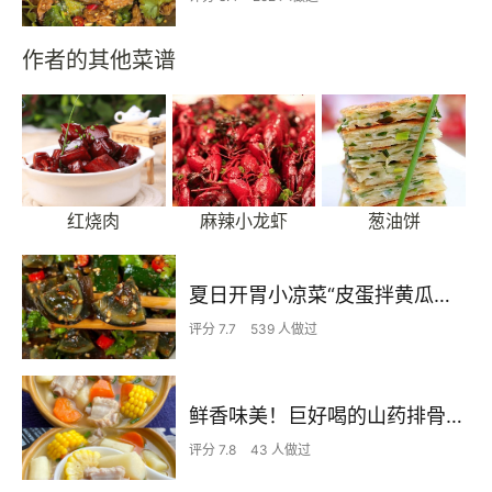
作者的其他菜谱
红烧肉
麻辣小龙虾
葱油饼
夏日开胃小凉菜“皮蛋拌黄瓜🥒”开胃减脂
评分 7.7
539 人做过
鲜香味美！巨好喝的山药排骨汤！！
评分 7.8
43 人做过