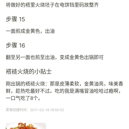
将做好的褡里火烧坯子在电饼铛里码放整齐
步骤 15
一面煎成金黄色，出油
步骤 16
翻至另一面也煎至出油，变成金黄色出锅即可
褡裢火烧的小贴士
刚出锅的褡裢火烧：那是皮薄柔软，金黄油亮，味美香
鲜，趁热吃最好不过。吃的我是满嘴冒油哈哈过瘾啊，
一口气吃了8个。
菜谱创建时间：2011-02-16 18:50:52