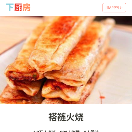
用APP打开
褡裢火烧