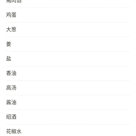
猪肉馅
鸡蛋
大葱
姜
盐
香油
高汤
酱油
绍酒
花椒水