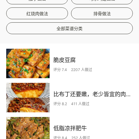
红烧肉做法
排骨做法
全部菜谱分类
脆皮豆腐
评分 7.4
2207 人做过
比布丁还要嫩，老少皆宜的肉沫蒸蛋
评分 8.2
411 人做过
低脂凉拌肥牛
评分 8.4
252 人做过