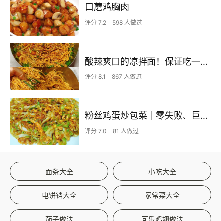
口蘑鸡胸肉
评分 7.2
598 人做过
酸辣爽口的凉拌面！保证吃一次就上瘾
评分 8.1
867 人做过
粉丝鸡蛋炒包菜｜零失败、巨下饭
评分 7.0
81 人做过
面条大全
小吃大全
电饼铛大全
家常菜大全
茄子做法
可乐鸡翅做法