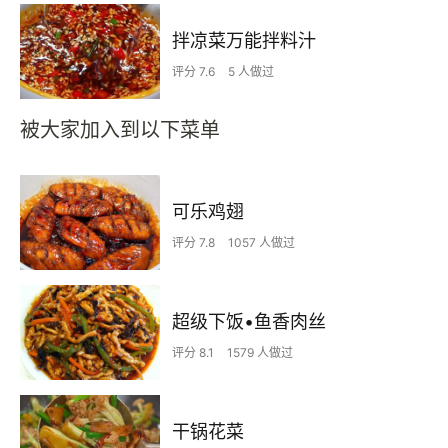
拌凉菜万能拌料汁
评分 7.6
5 人做过
被大家加入到以下菜单
可乐鸡翅
评分 7.8
1057 人做过
超级下饭•鱼香肉丝
评分 8.1
1579 人做过
干锅花菜