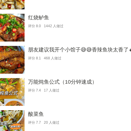
红烧鲈鱼
评分
8.0
1442
人做过
朋友建议我开个小馆子😅😅香辣鱼块太香了
评分
8.1
468
人做过
万能炖鱼公式（10分钟速成）
评分
7.4
17
人做过
酸菜鱼
评分
7.7
20
人做过