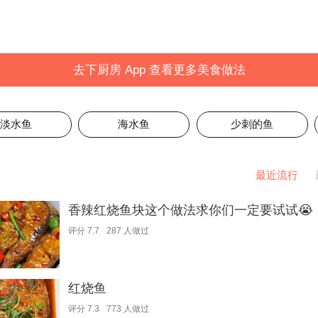
去下厨房 App 查看更多美食做法
淡水鱼
海水鱼
少刺的鱼
最近流行
香辣红烧鱼块这个做法求你们一定要试试😭
评分
7.7
287
人做过
红烧鱼
评分
7.3
773
人做过