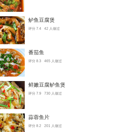
鲈鱼豆腐煲
评分
7.4
42
人做过
番茄鱼
评分
8.3
465
人做过
鲜嫩豆腐鲈鱼煲
评分
7.9
730
人做过
蒜蓉鱼片
评分
8.2
201
人做过