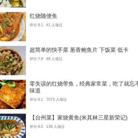
红烧随便鱼
评分
8.1
41
人做过
超简单的快手菜 葱香鲍鱼片 下饭菜 低卡
评分
7.9
88
人做过
零失误的红烧带鱼，经典家常菜，吃了就忘
味道
评分
8.1
7073
人做过
【台州菜】家烧黄鱼(米其林三星新荣记)
评分
8.5
138
人做过