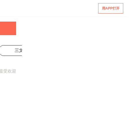
用APP打开
三文鱼
鲫鱼
金枪鱼
最受欢迎