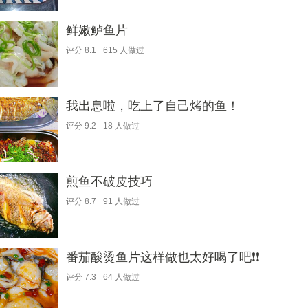
鲜嫩鲈鱼片
评分
8.1
615
人做过
我出息啦，吃上了自己烤的鱼！
评分
9.2
18
人做过
煎鱼不破皮技巧
评分
8.7
91
人做过
番茄酸烫鱼片这样做也太好喝了吧❗️❗️
评分
7.3
64
人做过