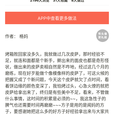
2196人浏览
31人收藏
8人做过
APP中查看更多做法
作者：
格妈
烤箱败回家没多久，我就做过几次皮萨，那时经验不
足，就连和面都是个新手，擀出来的面皮也都是奇形怪
状，做出来的皮萨卖相自然是不咋地，经过这几个月的
磨练，现在好歹能做个像模像样的皮萨了，可这火候的
把握又成了个新问题，今天这个皮萨就欠了点时间，看
着饼边缘的颜色变深了，我怕烤过头，心急火燎的就把
皮萨给拿出来了，终归是有些美中不足，看来，不管做
什么事情，这时间的积累是必须的~~，我这急性子的
脾气也还需要时间再磨磨~~~方子是用的是闻妈的方
子，要感谢她把这么多的好方子好经验拿出来与大家共