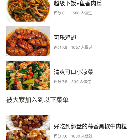
超级下饭•鱼香肉丝
评分 8.1
1580 人做过
可乐鸡翅
评分 7.8
1057 人做过
清爽可口小凉菜
评分 7.5
330 人做过
被大家加入到以下菜单
好吃到舔盘的蒜香黑椒牛肉粒
评分 7.6
1630 人做过