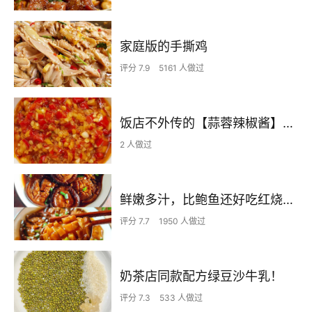
家庭版的手撕鸡
评分 7.9
5161 人做过
饭店不外传的【蒜蓉辣椒酱】自己在家也可以做出
2 人做过
鲜嫩多汁，比鲍鱼还好吃红烧香菇
评分 7.7
1950 人做过
奶茶店同款配方绿豆沙牛乳！
评分 7.3
533 人做过