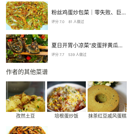
粉丝鸡蛋炒包菜｜零失败、巨下饭
评分 7.0
81 人做过
夏日开胃小凉菜“皮蛋拌黄瓜🥒”开胃减脂
评分 7.7
539 人做过
作者的其他菜谱
孜然土豆
培根蛋炒饭
抹茶红豆戚风蛋糕