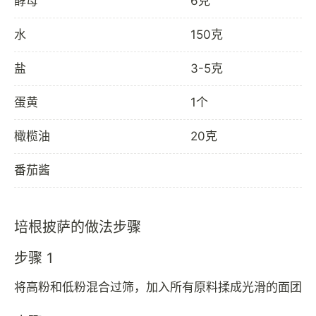
酵母
6克
水
150克
盐
3-5克
蛋黄
1个
橄榄油
20克
番茄酱
培根披萨的做法步骤
步骤 1
将高粉和低粉混合过筛，加入所有原料揉成光滑的面团