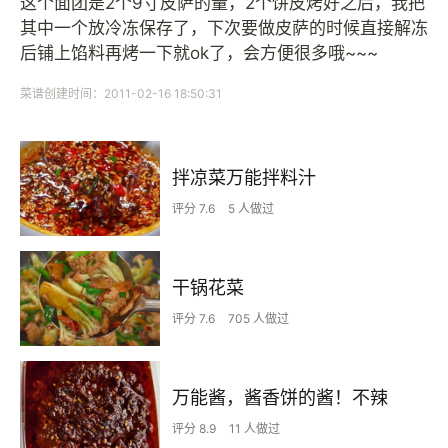
这个面团是2个9寸皮萨的量，2个饼皮烤好之后，我把
其中一个放冷冻保存了，下次要做皮萨的时候直接解冻
后铺上馅料再烤一下就ok了，会方便很多哦~~~
菜谱创建时间：2011-02-16 18:50:31
拌凉菜万能拌料汁
评分 7.6
5 人做过
干锅花菜
评分 7.6
705 人做过
万能酱，酱香饼的酱！不辣
评分 8.9
11 人做过