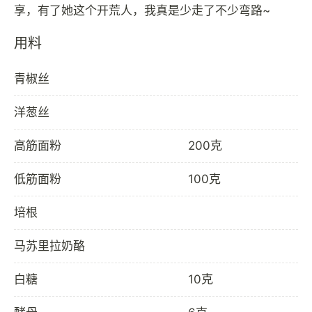
用料
青椒丝
洋葱丝
高筋面粉
200克
低筋面粉
100克
培根
马苏里拉奶酪
白糖
10克