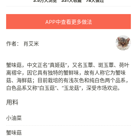
3.5万人浏览
331人收藏
78人做过
APP中查看更多做法
作者：
肖艾米
蟹味菇，中文正名“真姬菇”，又名玉蕈、斑玉蕈、荷叶
离褶伞，因它具有独特的蟹鲜味，故有人称它为蟹味
菇、海鲜菇；目前栽培的有浅灰色和纯白色两个品系，
用料
小油菜
蟹味菇