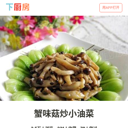
用APP打开
蟹味菇炒小油菜