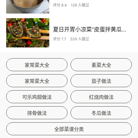
评分 8.4
129 人做过
夏日开胃小凉菜“皮蛋拌黄瓜🥒”开胃减脂
评分 7.7
539 人做过
家常菜大全
素菜大全
家常菜大全
茄子做法
可乐鸡翅做法
红烧肉做法
排骨做法
冬瓜做法
全部菜谱分类