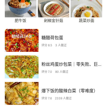
肥牛饭
剁椒金针菇
蔬菜炒面
糖醋荷包蛋
评分 8.5
3 人做过
粉丝鸡蛋炒包菜｜零失败、巨下饭
评分 7.0
80 人做过
爆下饭的酸辣白菜（零难度）
评分 7.6
2339 人做过