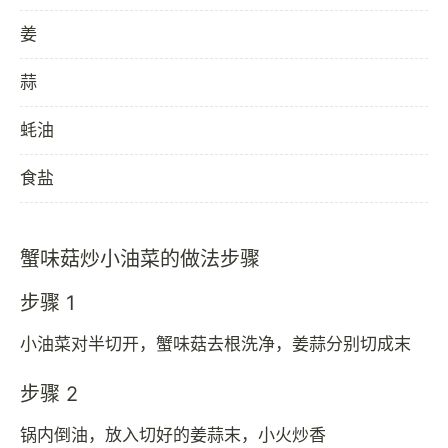
姜
蒜
蚝油
食盐
蟹味菇炒小油菜的做法步骤
步骤 1
小油菜对半切开，蟹味菇去根洗净，姜蒜分别切成末
步骤 2
锅内倒油，放入切好的姜蒜末，小火炒香