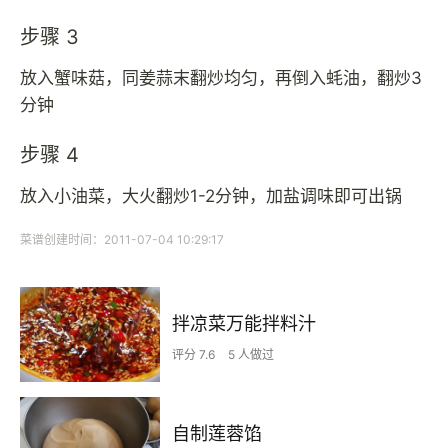
步骤 3
放入蟹味菇，同姜蒜末翻炒均匀，再倒入蚝油，翻炒3
分钟
步骤 4
放入小油菜，大火翻炒1-2分钟，加盐调味即可出锅
菜谱创建时间：2011-07-04 10:29:17
拌凉菜万能拌料汁
评分 7.6
5 人做过
自制莲蓉馅