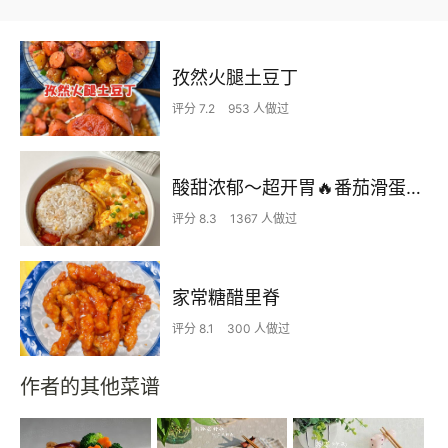
孜然火腿土豆丁
评分 7.2
953 人做过
酸甜浓郁～超开胃🔥番茄滑蛋牛肉饭
评分 8.3
1367 人做过
家常糖醋里脊
评分 8.1
300 人做过
作者的其他菜谱