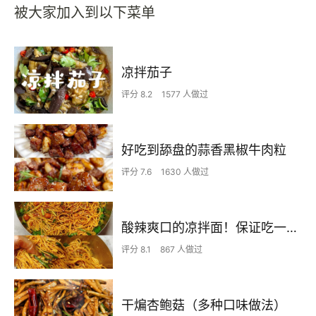
被大家加入到以下菜单
凉拌茄子
评分 8.2
1577 人做过
好吃到舔盘的蒜香黑椒牛肉粒
评分 7.6
1630 人做过
酸辣爽口的凉拌面！保证吃一次就上瘾
评分 8.1
867 人做过
干煸杏鲍菇（多种口味做法）