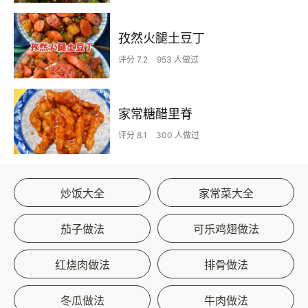
孜然火腿土豆丁
评分 7.2
953 人做过
家常糖醋里脊
评分 8.1
300 人做过
炒饭大全
家常菜大全
茄子做法
可乐鸡翅做法
红烧肉做法
排骨做法
冬瓜做法
牛肉做法