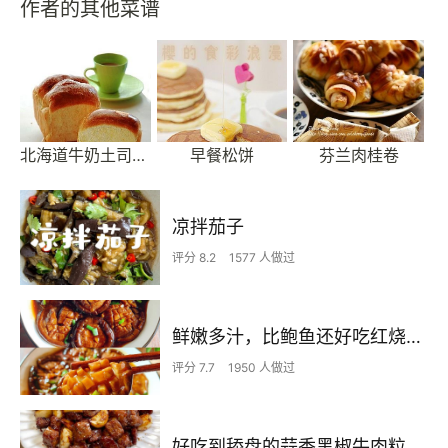
作者的其他菜谱
北海道牛奶土司面包
早餐松饼
芬兰肉桂卷
凉拌茄子
评分 8.2
1577 人做过
鲜嫩多汁，比鲍鱼还好吃红烧香菇
评分 7.7
1950 人做过
好吃到舔盘的蒜香黑椒牛肉粒