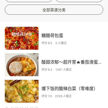
全部菜谱分类
糖醋荷包蛋
评分 8.5
3 人做过
酸甜浓郁～超开胃🔥番茄滑蛋牛肉饭
评分 8.3
1367 人做过
爆下饭的酸辣白菜（零难度）
评分 7.6
2339 人做过