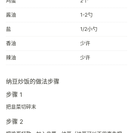
鸡蛋
2个
酱油
1-2勺
盐
1/2小勺
香油
少许
辣油
少许
纳豆炒饭的做法步骤
步骤 1
把韭菜切碎末
步骤 2