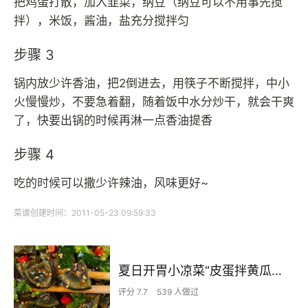
把鸡蛋打散，加入韭菜，纳豆（纳豆可以不用事先搅
拌），米饭，酱油，盐充分搅拌匀
步骤 3
锅内放少许香油，把2倒进去，用筷子不断搅拌，中小
火慢慢炒，不要急着翻，随着饭中水分炒干，就会干爽
了，快要出锅的时候再淋一点香油提香
步骤 4
吃的时候可以撒少许辣油，风味更好~
菜谱创建时间：2011-05-23 09:59:33
夏日开胃小凉菜“皮蛋拌黄瓜🥒”开胃减脂
评分 7.7
539 人做过