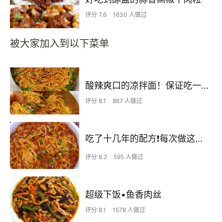
评分 7.6
1630 人做过
被大家加入到以下菜单
酸辣爽口的凉拌面！保证吃一次就上瘾
评分 8.1
867 人做过
吃了十几年的配方❗️每次做这至少吃2碗
评分 8.2
595 人做过
超级下饭•鱼香肉丝
评分 8.1
1578 人做过