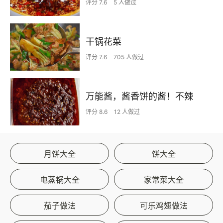
评分 7.6
5 人做过
干锅花菜
评分 7.6
705 人做过
万能酱，酱香饼的酱！不辣
评分 8.6
12 人做过
月饼大全
饼大全
电蒸锅大全
家常菜大全
茄子做法
可乐鸡翅做法