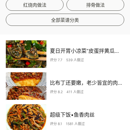
红烧肉做法
排骨做法
全部菜谱分类
夏日开胃小凉菜“皮蛋拌黄瓜🥒”开胃减脂
评分 7.7
539 人做过
比布丁还要嫩，老少皆宜的肉沫蒸蛋
评分 8.2
411 人做过
超级下饭•鱼香肉丝
评分 8.1
1581 人做过