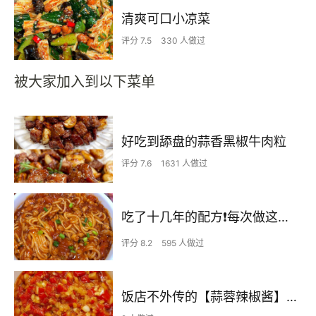
清爽可口小凉菜
评分 7.5
330 人做过
被大家加入到以下菜单
好吃到舔盘的蒜香黑椒牛肉粒
评分 7.6
1631 人做过
吃了十几年的配方❗️每次做这至少吃2碗
评分 8.2
595 人做过
饭店不外传的【蒜蓉辣椒酱】自己在家也可以做出