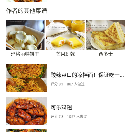
作者的其他菜谱
玛格丽特饼干
芒果班戟
西多士
酸辣爽口的凉拌面！保证吃一次就上瘾
评分 8.1
867 人做过
可乐鸡翅
评分 7.8
1057 人做过