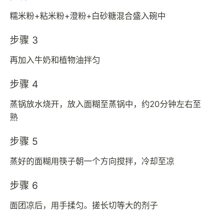
糯米粉+粘米粉+澄粉+白砂糖混合盛入碗中
步骤 3
再加入牛奶和植物油拌匀
步骤 4
蒸锅放水烧开，放入面糊至蒸锅中，约20分钟左右至
熟
步骤 5
蒸好的面糊用筷子朝一个方向搅拌，冷却至凉
步骤 6
面团凉后，用手揉匀。搓长切等大的剂子