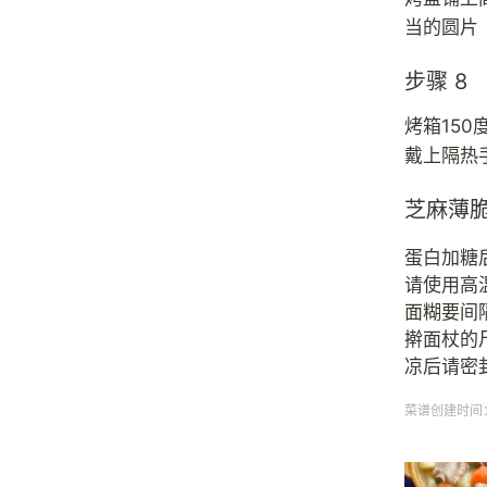
当的圆片
步骤 8
烤箱15
戴上隔热
芝麻薄
蛋白加糖
请使用高
面糊要间
擀面杖的
凉后请密
菜谱创建时间：20