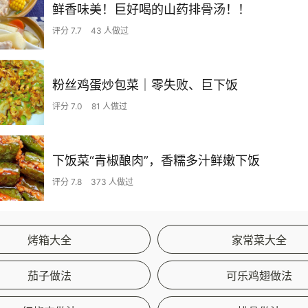
鲜香味美！巨好喝的山药排骨汤！！
评分 7.7
43 人做过
粉丝鸡蛋炒包菜｜零失败、巨下饭
评分 7.0
81 人做过
下饭菜“青椒酿肉”，香糯多汁鲜嫩下饭
评分 7.8
373 人做过
烤箱大全
家常菜大全
茄子做法
可乐鸡翅做法