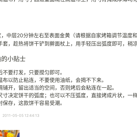
0度，中层20分钟左右至表面金黄（请根据自家烤箱调节温度
手套，趁热将饼干铲到擀面杖上，用手轻压出弧度即可，稍
脆的小贴士
后不要打发，只要搅匀即可。
温布以防止粘连，不要使用油纸，会揭不下来。
隔铺开，留出适当的空间，否则烤后会粘连在一起。
尺寸决定饼干的弧度；也可以不压弧度，直接烤成片状，一
封保存，这款饼干容易受潮。
11-05-05 12:44:13