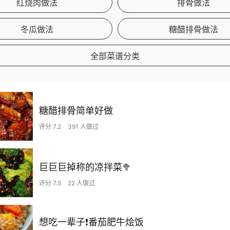
红烧肉做法
排骨做法
冬瓜做法
糖醋排骨做法
全部菜谱分类
糖醋排骨简单好做
评分 7.2
391 人做过
巨巨巨掉称的凉拌菜🥦
评分 7.5
22 人做过
想吃一辈子❗️番茄肥牛烩饭