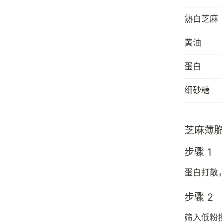
熟白芝麻
黄油
蛋白
细砂糖
芝麻薄
步骤 1
蛋白打散
步骤 2
筛入低粉