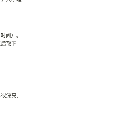
和时间）。
凉后取下
样很漂亮。