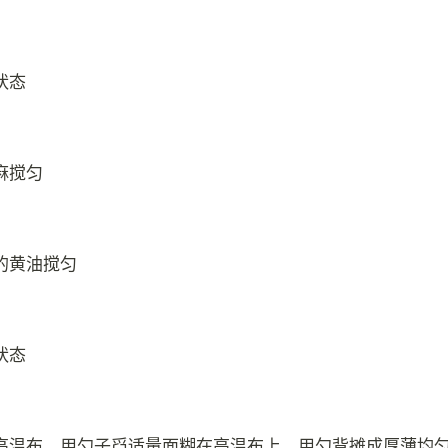
状态
麻搅匀
的黄油搅匀
状态
高温布，用勺子舀适量面糊在高温布上，用勺背摊成厚薄均