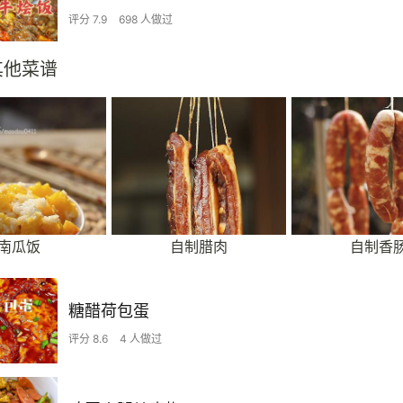
评分 7.9
698 人做过
其他菜谱
南瓜饭
自制腊肉
自制香
糖醋荷包蛋
评分 8.6
4 人做过