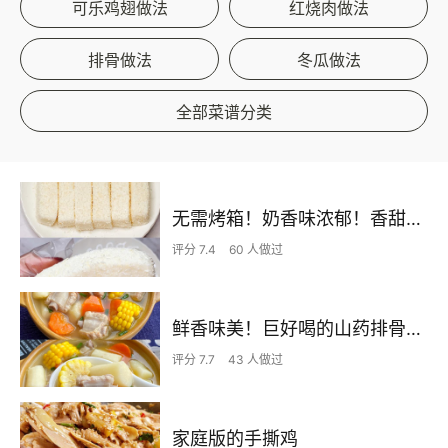
可乐鸡翅做法
红烧肉做法
排骨做法
冬瓜做法
全部菜谱分类
无需烤箱！奶香味浓郁！香甜嫩滑的椰蓉奶糕
评分 7.4
60 人做过
鲜香味美！巨好喝的山药排骨汤！！
评分 7.7
43 人做过
家庭版的手撕鸡