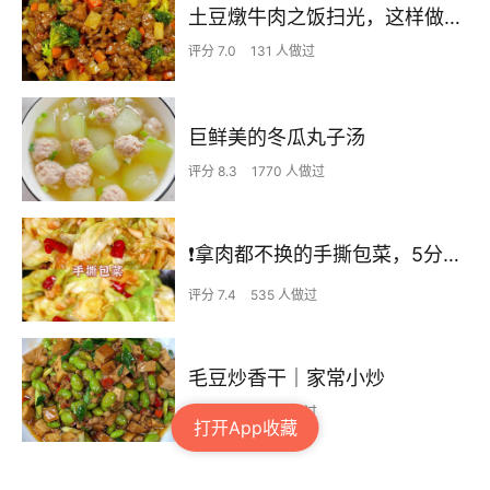
土豆燉牛肉之饭扫光，这样做也太香了吧，还没出锅已是浓香四溢了
评分 7.0
131 人做过
巨鲜美的冬瓜丸子汤
评分 8.3
1770 人做过
❗拿肉都不换的手撕包菜，5分钟快手家常菜🔥
评分 7.4
535 人做过
毛豆炒香干｜家常小炒
评分 7.3
273 人做过
打开App收藏