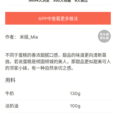
5004人浏览
352人收藏
8人做过
APP中查看更多做法
作者：
米娅_Mia
不同于蛋糕的香浓甜腻口感，甜品的味道更向清新靠
拢。若说蛋糕是倾国倾城的美人，那甜品更似甜美可人
用料
牛奶
130g
淡奶油
100g