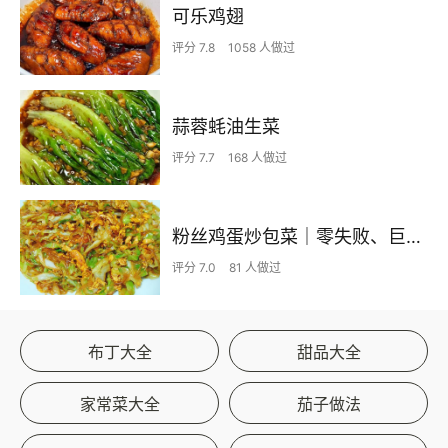
可乐鸡翅
评分 7.8
1058 人做过
蒜蓉蚝油生菜
评分 7.7
168 人做过
粉丝鸡蛋炒包菜｜零失败、巨下饭
评分 7.0
81 人做过
布丁大全
甜品大全
家常菜大全
茄子做法