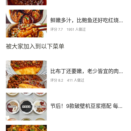
鲜嫩多汁，比鲍鱼还好吃红烧香菇
评分 7.7
1951 人做过
被大家加入到以下菜单
比布丁还要嫩，老少皆宜的肉沫蒸蛋
评分 8.2
411 人做过
节后！9款破壁机豆浆搭配 每天不重样喝出好状态！