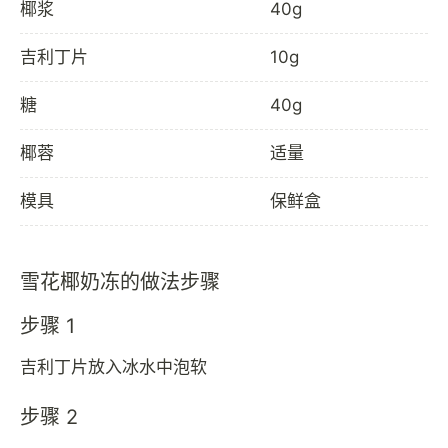
椰浆
40g
吉利丁片
10g
糖
40g
椰蓉
适量
模具
保鲜盒
雪花椰奶冻的做法步骤
步骤 1
吉利丁片放入冰水中泡软
步骤 2