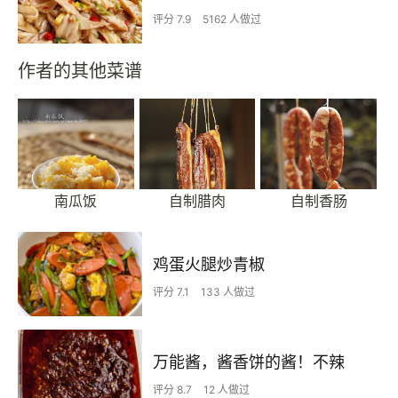
评分 7.9
5162 人做过
作者的其他菜谱
南瓜饭
自制腊肉
自制香肠
鸡蛋火腿炒青椒
评分 7.1
133 人做过
万能酱，酱香饼的酱！不辣
评分 8.7
12 人做过