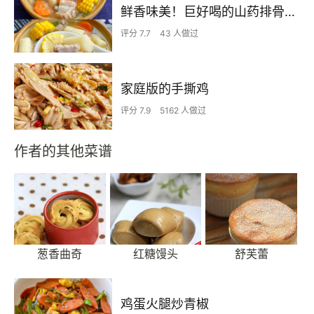
鲜香味美！巨好喝的山药排骨汤！！
评分 7.7
43 人做过
家庭版的手撕鸡
评分 7.9
5162 人做过
作者的其他菜谱
葱香曲奇
红糖馒头
舒芙蕾
鸡蛋火腿炒青椒