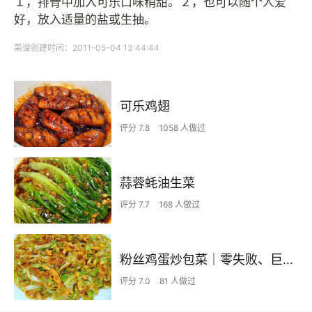
１，排骨中加入可乐口味稍甜。２，也可以随个人爱
好，放入适量的盐或生抽。
菜谱创建时间：2011-05-04 13:44:44
可乐鸡翅
评分 7.8
1058 人做过
蒜蓉蚝油生菜
评分 7.7
168 人做过
粉丝鸡蛋炒包菜｜零失败、巨下饭
评分 7.0
81 人做过