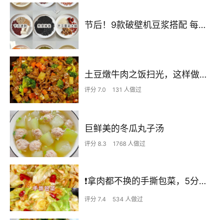
节后！9款破壁机豆浆搭配 每天不重样喝出好状态！
土豆燉牛肉之饭扫光，这样做也太香了吧，还没出锅已是浓香四溢了
评分 7.0
131 人做过
巨鲜美的冬瓜丸子汤
评分 8.3
1768 人做过
❗拿肉都不换的手撕包菜，5分钟快手家常菜🔥
评分 7.4
534 人做过