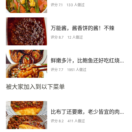
评分 7.1
133 人做过
万能酱，酱香饼的酱！不辣
评分 8.7
12 人做过
鲜嫩多汁，比鲍鱼还好吃红烧香菇
评分 7.7
1951 人做过
被大家加入到以下菜单
比布丁还要嫩，老少皆宜的肉沫蒸蛋
评分 8.2
411 人做过