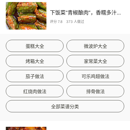
下饭菜“青椒酿肉”，香糯多汁鲜嫩下饭
评分 7.8
373 人做过
蛋糕大全
微波炉大全
烤箱大全
家常菜大全
茄子做法
可乐鸡翅做法
红烧肉做法
排骨做法
全部菜谱分类