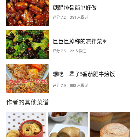
糖醋排骨简单好做
评分 7.2
391 人做过
巨巨巨掉称的凉拌菜🥦
评分 7.5
22 人做过
想吃一辈子❗️番茄肥牛烩饭
评分 7.9
698 人做过
作者的其他菜谱