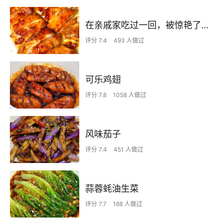
在亲戚家吃过一回，被惊艳了…
评分 7.4
493 人做过
可乐鸡翅
评分 7.8
1058 人做过
风味茄子
评分 7.4
451 人做过
蒜蓉蚝油生菜
评分 7.7
168 人做过