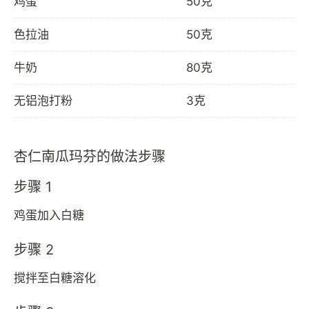
鸡蛋
50克
色拉油
50克
牛奶
80克
无铝泡打粉
3克
杏仁南瓜玛芬的做法步骤
步骤 1
鸡蛋加入白糖
步骤 2
搅拌至白糖溶化