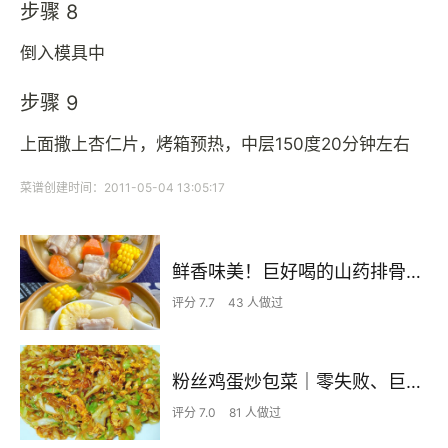
步骤 8
倒入模具中
步骤 9
上面撒上杏仁片，烤箱预热，中层150度20分钟左右
菜谱创建时间：2011-05-04 13:05:17
鲜香味美！巨好喝的山药排骨汤！！
评分 7.7
43 人做过
粉丝鸡蛋炒包菜｜零失败、巨下饭
评分 7.0
81 人做过