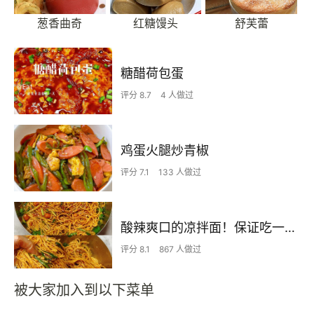
葱香曲奇
红糖馒头
舒芙蕾
糖醋荷包蛋
评分 8.7
4 人做过
鸡蛋火腿炒青椒
评分 7.1
133 人做过
酸辣爽口的凉拌面！保证吃一次就上瘾
评分 8.1
867 人做过
被大家加入到以下菜单