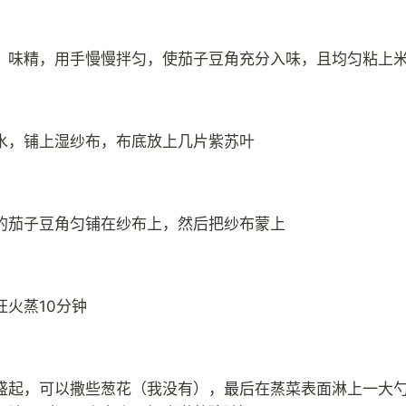
、味精，用手慢慢拌匀，使茄子豆角充分入味，且均匀粘上
水，铺上湿纱布，布底放上几片紫苏叶
的茄子豆角匀铺在纱布上，然后把纱布蒙上
旺火蒸10分钟
盛起，可以撒些葱花（我没有），最后在蒸菜表面淋上一大