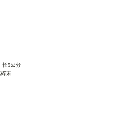
，长5公分
成碎末