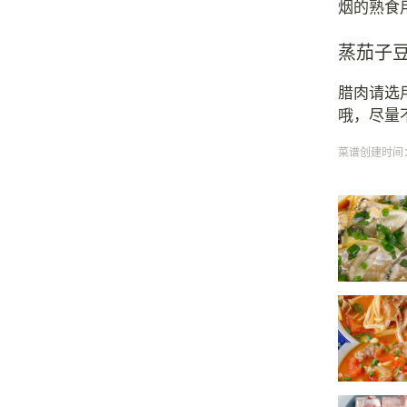
烟的熟食
蒸茄子
腊肉请选
哦，尽量
菜谱创建时间：20