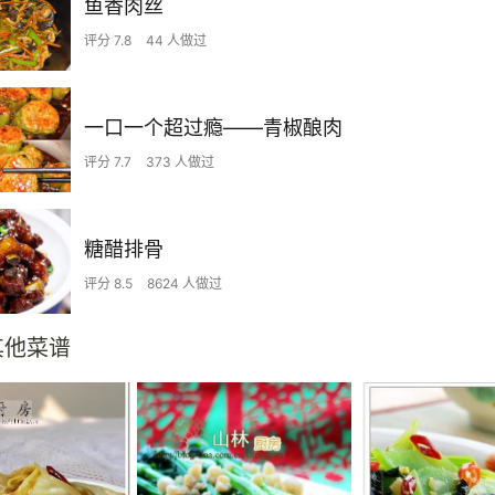
鱼香肉丝
评分 7.8
44 人做过
一口一个超过瘾——青椒酿肉
评分 7.7
373 人做过
糖醋排骨
评分 8.5
8624 人做过
其他菜谱