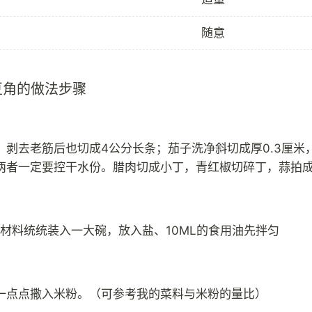
随意
豆角的做法步骤
、剥去老筋后也切成4公分长条；茄子洗净斜切成厚0.3厘米
两者一定要控干水份。腊肉切成小丁，青红椒切碎丁，蒜拍
有材料统统装入一大碗，放入盐、10ML的食用油先拌匀
一点点撒入米粉。（可参考我的菜料与米粉的量比）