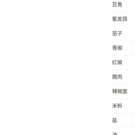
豆角
紫皮蒜
茄子
青椒
红椒
腊肉
辣椒面
米粉
盐
油