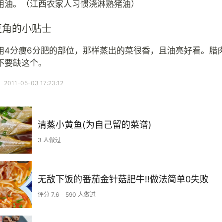
用油。（江西农家人习惯浇淋熟猪油）
豆角的小贴士
用4分瘦6分肥的部位，那样蒸出的菜很香，且油亮好看。腊
不要缺这个。
11-05-03 17:23:12
清蒸小黄鱼(为自己留的菜谱)
3 人做过
无敌下饭的番茄金针菇肥牛‼️做法简单0失败
评分 7.6
590 人做过