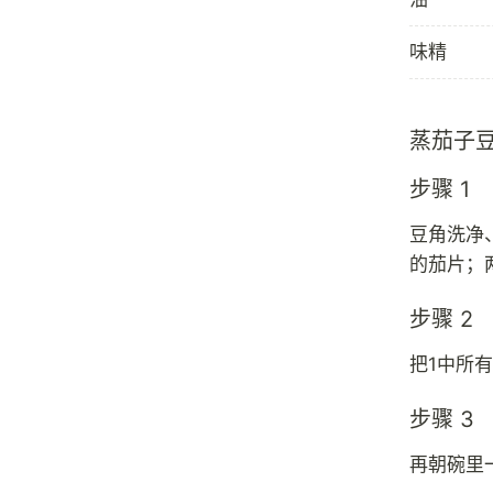
味精
蒸茄子
步骤 1
豆角洗净
的茄片；
步骤 2
把1中所
步骤 3
再朝碗里