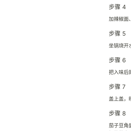
步骤 4
加辣椒面
步骤 5
坐锅烧开
步骤 6
把入味后
步骤 7
盖上盖，
步骤 8
茄子豆角