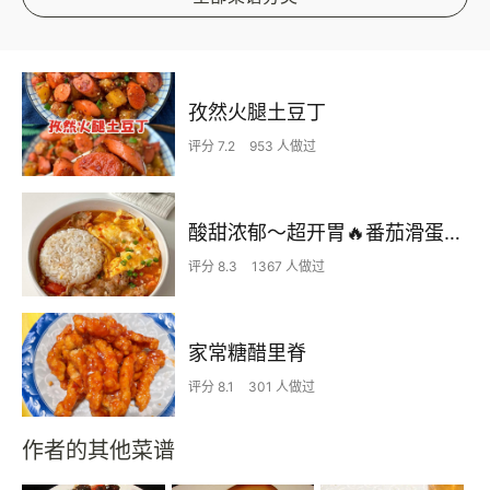
孜然火腿土豆丁
评分 7.2
953 人做过
酸甜浓郁～超开胃🔥番茄滑蛋牛肉饭
评分 8.3
1367 人做过
家常糖醋里脊
评分 8.1
301 人做过
作者的其他菜谱