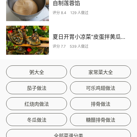
自制莲蓉馅
评分 8.4
129 人做过
夏日开胃小凉菜“皮蛋拌黄瓜🥒”开胃减脂
评分 7.7
539 人做过
粥大全
家常菜大全
茄子做法
可乐鸡翅做法
红烧肉做法
排骨做法
冬瓜做法
糖醋排骨做法
全部菜谱分类