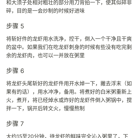
和大须子处相对粗壮的部分用刀背拍一下，使其似碎非
碎，目的是一会炒制的时候好进味
步骤 5
将斩好件的龙虾用水洗净，控干，倒入一个干净且干爽
的盆中。如果我们在吃龙虾刺身的时候有些没有吃完剩
余的龙虾肉，也可以一并放在粥里
步骤 6
将龙虾头尾斩好的龙虾件用开水焯一下，撇去浮末（如
果有的话），用水冲净，备用。将煮好的白米粥重新上
火，煮开，将已经焯水或炸好的龙虾件倒入粥锅中，搅
拌一下，锅开后转文火，慢慢熬制
步骤 7
大约15至20分钟，待龙虾的鲜味完全沁入粥里了，下