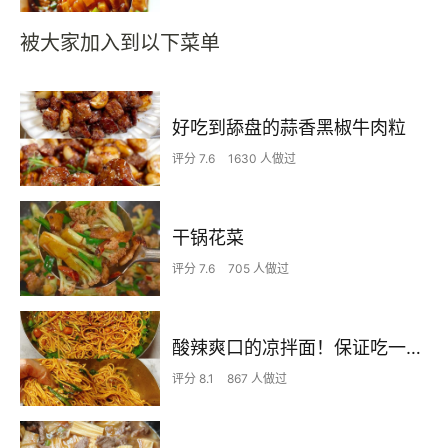
被大家加入到以下菜单
好吃到舔盘的蒜香黑椒牛肉粒
评分 7.6
1630 人做过
干锅花菜
评分 7.6
705 人做过
酸辣爽口的凉拌面！保证吃一次就上瘾
评分 8.1
867 人做过