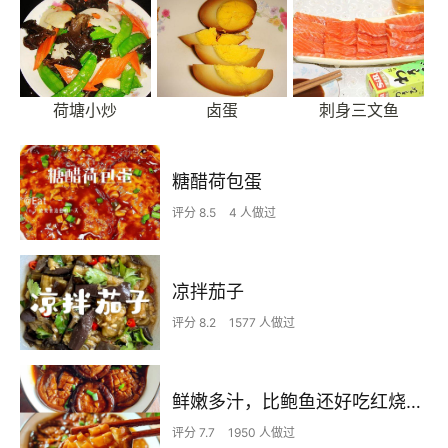
荷塘小炒
卤蛋
刺身三文鱼
糖醋荷包蛋
评分 8.5
4 人做过
凉拌茄子
评分 8.2
1577 人做过
鲜嫩多汁，比鲍鱼还好吃红烧香菇
评分 7.7
1950 人做过