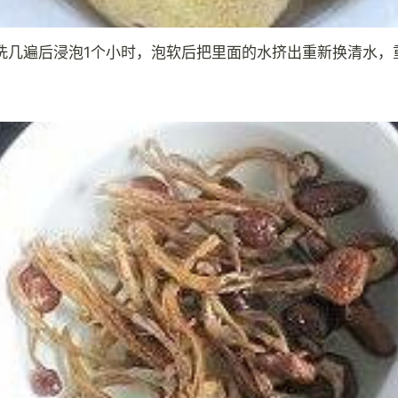
洗几遍后浸泡1个小时，泡软后把里面的水挤出重新换清水，