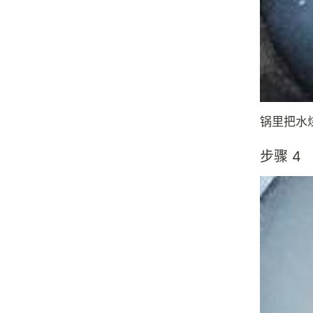
锅里把水
步骤 4