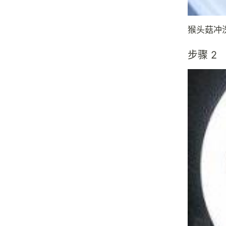
猴头菇冲
步骤 2