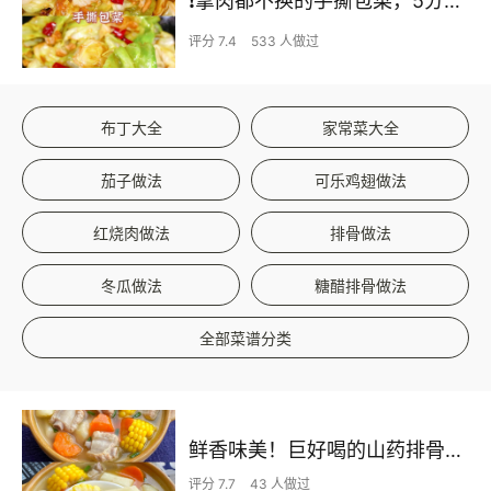
❗拿肉都不换的手撕包菜，5分钟快手家常菜🔥
评分 7.4
533 人做过
布丁大全
家常菜大全
茄子做法
可乐鸡翅做法
红烧肉做法
排骨做法
冬瓜做法
糖醋排骨做法
全部菜谱分类
鲜香味美！巨好喝的山药排骨汤！！
评分 7.7
43 人做过