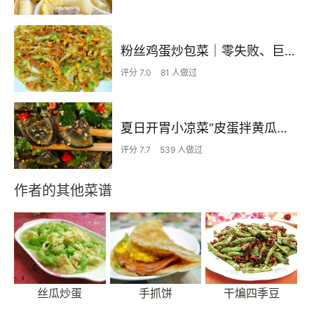
粉丝鸡蛋炒包菜｜零失败、巨下饭
评分 7.0
81 人做过
夏日开胃小凉菜“皮蛋拌黄瓜🥒”开胃减脂
评分 7.7
539 人做过
作者的其他菜谱
丝瓜炒蛋
手抓饼
干煸四季豆