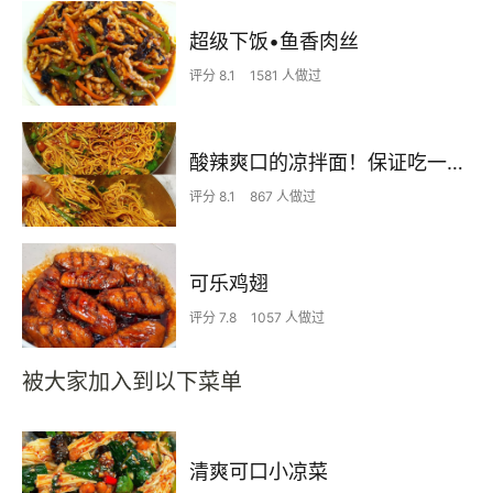
超级下饭•鱼香肉丝
评分 8.1
1581 人做过
酸辣爽口的凉拌面！保证吃一次就上瘾
评分 8.1
867 人做过
可乐鸡翅
评分 7.8
1057 人做过
被大家加入到以下菜单
清爽可口小凉菜