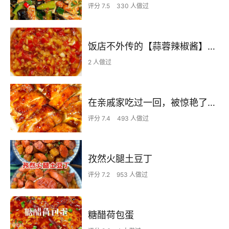
评分 7.5
330 人做过
饭店不外传的【蒜蓉辣椒酱】自己在家也可以做出
2 人做过
在亲戚家吃过一回，被惊艳了…
评分 7.4
493 人做过
孜然火腿土豆丁
评分 7.2
953 人做过
糖醋荷包蛋