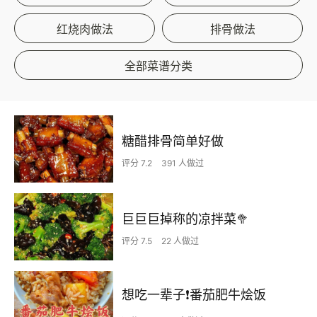
红烧肉做法
排骨做法
全部菜谱分类
糖醋排骨简单好做
评分 7.2
391 人做过
巨巨巨掉称的凉拌菜🥦
评分 7.5
22 人做过
想吃一辈子❗️番茄肥牛烩饭