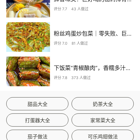
评分 7.7
43 人做过
粉丝鸡蛋炒包菜｜零失败、巨下饭
评分 7.0
81 人做过
下饭菜“青椒酿肉”，香糯多汁鲜嫩下饭
评分 7.8
373 人做过
甜品大全
奶茶大全
打蛋器大全
家常菜大全
茄子做法
可乐鸡翅做法