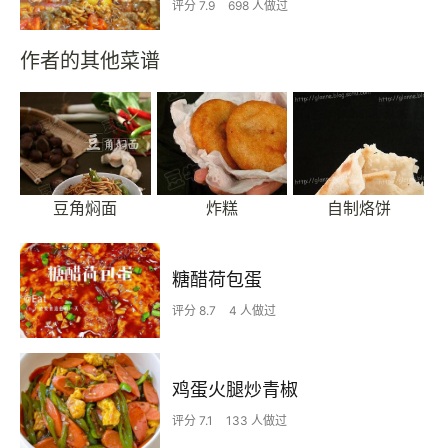
评分 7.9
698 人做过
作者的其他菜谱
豆角焖面
炸糕
自制烙饼
糖醋荷包蛋
评分 8.7
4 人做过
鸡蛋火腿炒青椒
评分 7.1
133 人做过