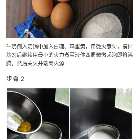
牛奶倒入奶锅中加入白糖、鸡蛋黄，用微火煮匀，搅拌
均匀后继续用最小的火力煮至液体四周微微起泡即将沸
腾，然后关火并端离火源
步骤 2