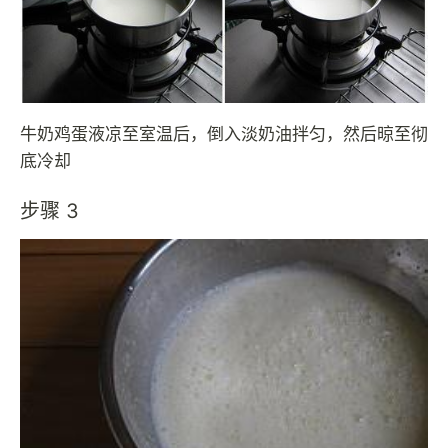
牛奶鸡蛋液凉至室温后，倒入淡奶油拌匀，然后晾至彻
底冷却
步骤 3