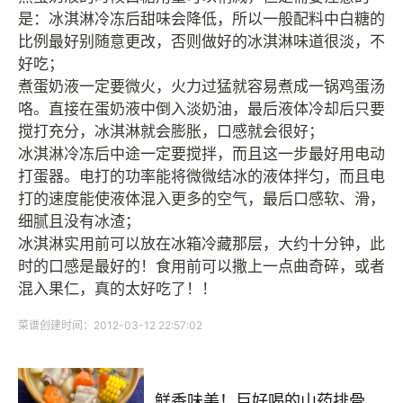
是：冰淇淋冷冻后甜味会降低，所以一般配料中白糖的
比例最好别随意更改，否则做好的冰淇淋味道很淡，不
好吃；
煮蛋奶液一定要微火，火力过猛就容易煮成一锅鸡蛋汤
咯。直接在蛋奶液中倒入淡奶油，最后液体冷却后只要
搅打充分，冰淇淋就会膨胀，口感就会很好；
冰淇淋冷冻后中途一定要搅拌，而且这一步最好用电动
打蛋器。电打的功率能将微微结冰的液体拌匀，而且电
打的速度能使液体混入更多的空气，最后口感软、滑，
细腻且没有冰渣；
冰淇淋实用前可以放在冰箱冷藏那层，大约十分钟，此
时的口感是最好的！食用前可以撒上一点曲奇碎，或者
混入果仁，真的太好吃了！！
菜谱创建时间：2012-03-12 22:57:02
鲜香味美！巨好喝的山药排骨汤！！