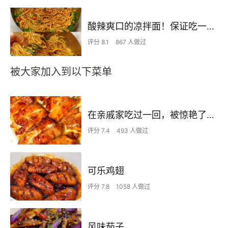
酸辣爽口的凉拌面！保证吃一次就上瘾
评分 8.1
867 人做过
被大家加入到以下菜单
在亲戚家吃过一回，被惊艳了…
评分 7.4
493 人做过
可乐鸡翅
评分 7.8
1058 人做过
风味茄子