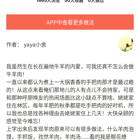
1665人浏览
50人收藏
0人做过
APP中查看更多做法
作者：
yaya小舍
我虽然生在长在遍地牛羊的内蒙，可我还真不怎么会做
牛羊肉！
一直以来都认为煮上一大锅香香的手把肉那才是最过瘾
的！从这点来看俺们那地儿的人有点儿不会持家，可是
和那种呼朋唤友的热闹场面比这小缺点不算啥。姥姥家
住在林区，每年羊肥的秋季都是吃手把肉的好时机，所
以我也总是找各种理由去姥姥家住上几天！大快朵颐的
感觉至今难忘！
上学出来后发现羊肉原来可以有很多做法，什么羊肉泡
馍，手抓饭，孜然羊肉，羊肉汤……看的我是眼花缭