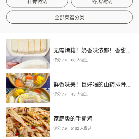
排骨做法
冬瓜做法
全部菜谱分类
无需烤箱！奶香味浓郁！香甜嫩滑的椰蓉奶糕
评分 7.4
60 人做过
鲜香味美！巨好喝的山药排骨汤！！
评分 7.7
43 人做过
家庭版的手撕鸡
评分 7.9
5162 人做过