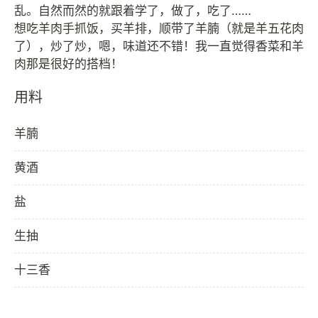
乱。自然而然的就跟着学了，做了，吃了……
想吃羊肉手抓饭，买羊排，顺带了羊腩（就是羊五花肉
了），炒了炒，嗯，味道还不错！我一直觉得香菜和羊
用料
羊腩
黄酒
盐
生抽
十三香