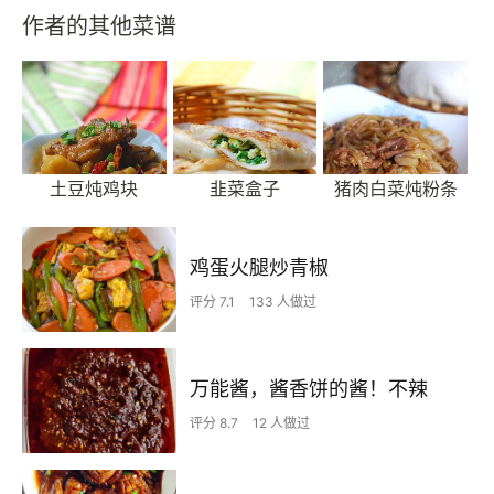
作者的其他菜谱
土豆炖鸡块
韭菜盒子
猪肉白菜炖粉条
鸡蛋火腿炒青椒
评分 7.1
133 人做过
万能酱，酱香饼的酱！不辣
评分 8.7
12 人做过