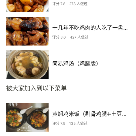
评分 7.8
278 人做过
十几年不吃鸡肉的人吃了一盘子的小鸡炖香菇
评分 8.0
427 人做过
简易鸡汤（鸡腿版）
被大家加入到以下菜单
黄焖鸡米饭（剔骨鸡腿➕土豆）山寨版
评分 7.9
135 人做过