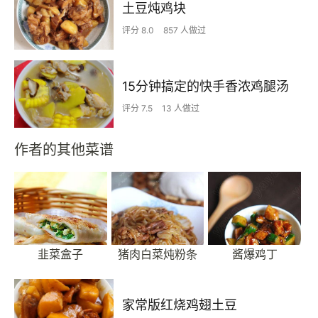
土豆炖鸡块
评分 8.0
857 人做过
15分钟搞定的快手香浓鸡腿汤
评分 7.5
13 人做过
作者的其他菜谱
韭菜盒子
猪肉白菜炖粉条
酱爆鸡丁
家常版红烧鸡翅土豆