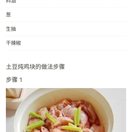
料酒
葱
生抽
干辣椒
土豆炖鸡块的做法步骤
步骤 1