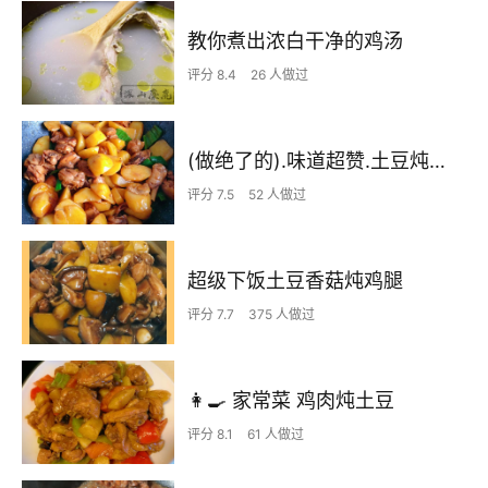
教你煮出浓白干净的鸡汤
评分 8.4
26 人做过
(做绝了的).味道超赞.土豆炖鸡块
评分 7.5
52 人做过
超级下饭土豆香菇炖鸡腿
评分 7.7
375 人做过
👩‍🍳 家常菜 鸡肉炖土豆
评分 8.1
61 人做过