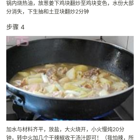
锅内烧热油，放葱姜下鸡块翻炒至鸡块变色，水份大部
分消失，下生抽和土豆块翻炒2分钟
步骤 4
加水与材料齐平，放盐，大火烧开，小火慢炖20分
钟，转中火加几个干辣椒收干汤汁即可！（我怕辣，所