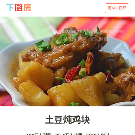
用APP打开
土豆炖鸡块