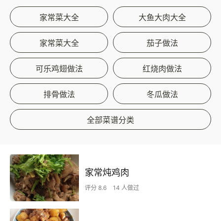
家常菜大全
大鱼大肉大全
家常菜大全
茄子做法
可乐鸡翅做法
红烧肉做法
排骨做法
冬瓜做法
全部菜谱分类
家常炖鸡肉
评分 8.6
14 人做过