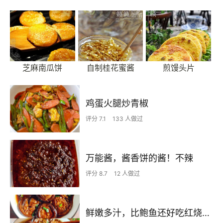
芝麻南瓜饼
自制桂花蜜酱
煎馒头片
鸡蛋火腿炒青椒
评分 7.1
133 人做过
万能酱，酱香饼的酱！不辣
评分 8.7
12 人做过
鲜嫩多汁，比鲍鱼还好吃红烧香菇