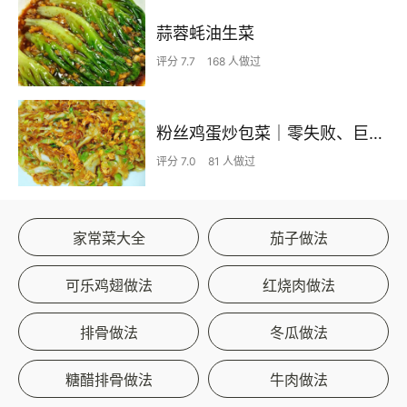
蒜蓉蚝油生菜
评分 7.7
168 人做过
粉丝鸡蛋炒包菜｜零失败、巨下饭
评分 7.0
81 人做过
家常菜大全
茄子做法
可乐鸡翅做法
红烧肉做法
排骨做法
冬瓜做法
糖醋排骨做法
牛肉做法