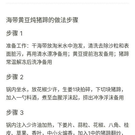
海带黄豆炖猪蹄的做法步骤
步骤 1
准备工作：干海带放淘米水中泡发，清洗去除沙粒和表
面脏污，再用清水漂净备用；黄豆提前泡发备用；猪蹄
常温解冻后洗净备用
步骤 2
锅内坐水，放花椒少许，生姜1块拍碎，下切块猪蹄，
加入一勺料酒，煮至血腥浮沫起，捞出冲净浮沫备用
步骤 3
锅内注入少许油加热，下姜片、蒜粒、花椒、八角、桂
皮、草果、香叶，中小火煸香，加入1中的猪蹄翻炒，