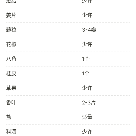
葱结
少许
姜片
少许
蒜粒
3-4瓣
花椒
少许
八角
1个
桂皮
1个
草果
少许
香叶
2-3片
盐
适量
料酒
少许