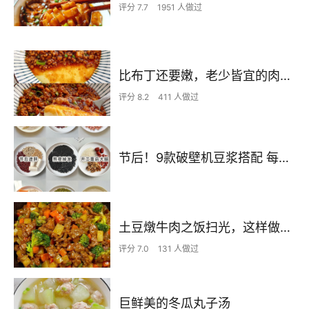
评分 7.7
1951 人做过
比布丁还要嫩，老少皆宜的肉沫蒸蛋
评分 8.2
411 人做过
节后！9款破壁机豆浆搭配 每天不重样喝出好状态！
土豆燉牛肉之饭扫光，这样做也太香了吧，还没出锅已是浓香四溢了
评分 7.0
131 人做过
巨鲜美的冬瓜丸子汤