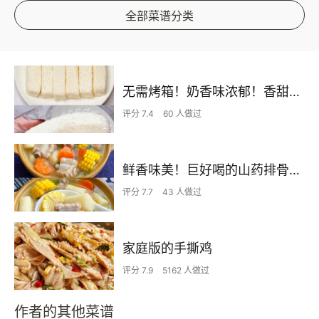
全部菜谱分类
无需烤箱！奶香味浓郁！香甜嫩滑的椰蓉奶糕
评分 7.4
60 人做过
鲜香味美！巨好喝的山药排骨汤！！
评分 7.7
43 人做过
家庭版的手撕鸡
评分 7.9
5162 人做过
作者的其他菜谱