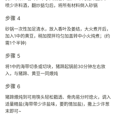
喷少许料酒，翻炒掂匀后，将所有材料倒入砂锅
步骤 4
砂锅一次性加足清水，放入香叶及姜结，大火煮开后，
加入1中的黄豆，稍加搅拌均匀加盖转中小火炖煮；(约
需1个半钟)
步骤 5
将1中的海带切条或切块，猪蹄起锅前30分钟左右放
入，与猪蹄、黄豆一同煨炖
步骤 6
猪蹄煨炖到可用筷头轻松戳透、骨肉易分时熄火，调入
适量精盐(海带带少许盐味，要酌情加盐)，撒上少许葱
末即可~