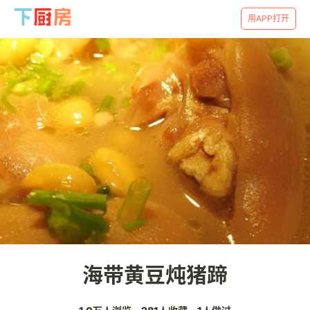
用APP打开
海带黄豆炖猪蹄