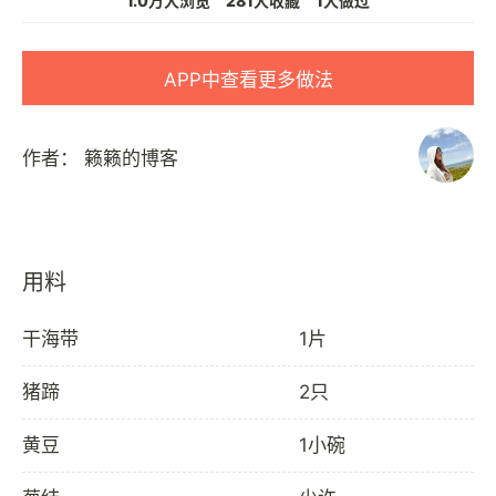
1.0万人浏览
281人收藏
1人做过
APP中查看更多做法
作者：
籁籁的博客
用料
干海带
1片
猪蹄
2只
黄豆
1小碗