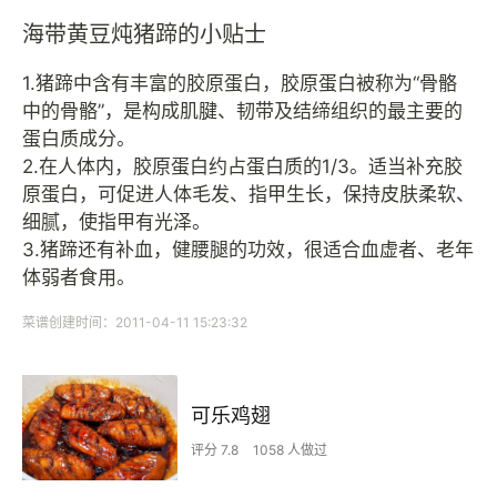
海带黄豆炖猪蹄的小贴士
1.猪蹄中含有丰富的胶原蛋白，胶原蛋白被称为“骨骼
中的骨骼”，是构成肌腱、韧带及结缔组织的最主要的
蛋白质成分。
2.在人体内，胶原蛋白约占蛋白质的1/3。适当补充胶
原蛋白，可促进人体毛发、指甲生长，保持皮肤柔软、
细腻，使指甲有光泽。
3.猪蹄还有补血，健腰腿的功效，很适合血虚者、老年
体弱者食用。
菜谱创建时间：2011-04-11 15:23:32
可乐鸡翅
评分 7.8
1058 人做过