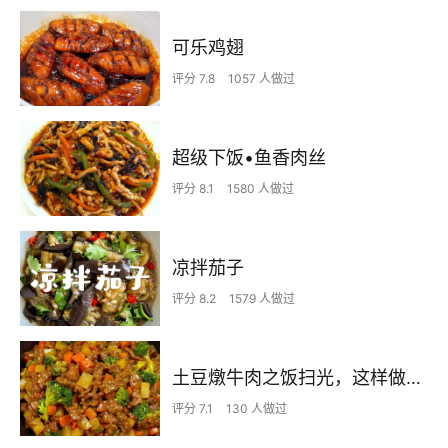
可乐鸡翅
评分 7.8
1057 人做过
超级下饭•鱼香肉丝
评分 8.1
1580 人做过
凉拌茄子
评分 8.2
1579 人做过
土豆燉牛肉之饭扫光，这样做也太香了吧，还没出锅已是浓香四溢了
评分 7.1
130 人做过