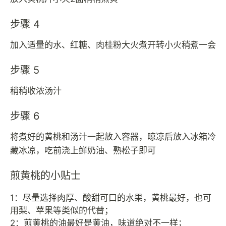
步骤 4
加入适量的水、红糖、肉桂粉大火煮开转小火稍煮一会
步骤 5
稍稍收浓汤汁
步骤 6
将煮好的黄桃和汤汁一起放入容器，晾凉后放入冰箱冷
藏冰凉，吃前浇上鲜奶油、熟松子即可
煎黄桃的小贴士
1：尽量选择肉厚、酸甜可口的水果，黄桃最好，也可
用梨、苹果等类似的代替；
2：煎黄桃的油最好是黄油，味道绝对不一样；