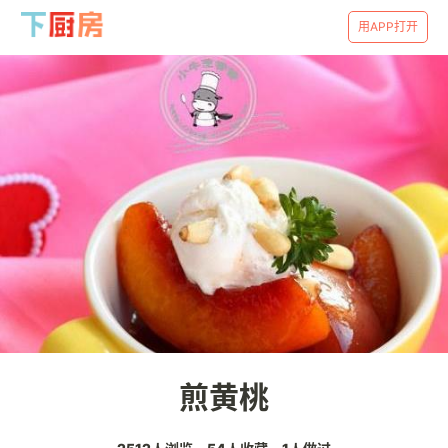
用APP打开
煎黄桃