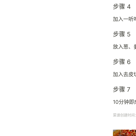
步骤 4
加入一听
步骤 5
放入葱、
步骤 6
加入去皮
步骤 7
10分钟即
菜谱创建时间：20