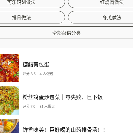
可乐鸡翅做法
红烧肉做法
排骨做法
冬瓜做法
全部菜谱分类
糖醋荷包蛋
评分 8.5
4 人做过
粉丝鸡蛋炒包菜｜零失败、巨下饭
评分 7.0
81 人做过
鲜香味美！巨好喝的山药排骨汤！！