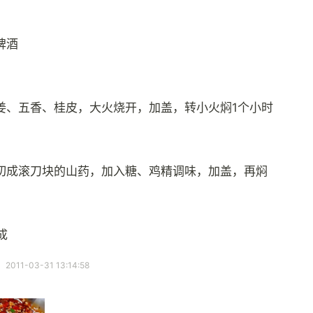
啤酒
姜、五香、桂皮，大火烧开，加盖，转小火焖1个小时
切成滚刀块的山药，加入糖、鸡精调味，加盖，再焖
成
11-03-31 13:14:58