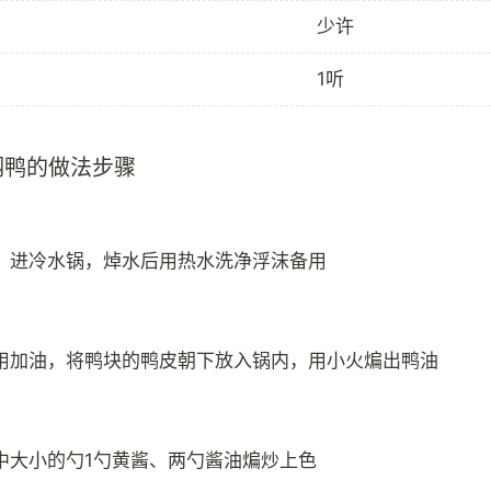
少许
1听
焖鸭的做法步骤
，进冷水锅，焯水后用热水洗净浮沫备用
用加油，将鸭块的鸭皮朝下放入锅内，用小火煸出鸭油
中大小的勺1勺黄酱、两勺酱油煸炒上色