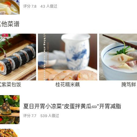
评分 7.8
43 人做过
其他菜谱
式紫菜包饭
桂花糯米藕
腌笃鲜
夏日开胃小凉菜“皮蛋拌黄瓜🥒”开胃减脂
评分 7.7
539 人做过