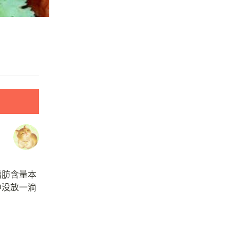
脂肪含量本
中没放一滴