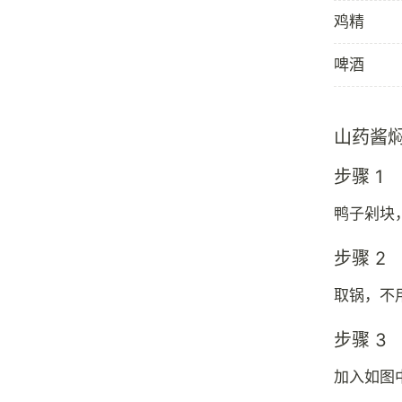
鸡精
啤酒
山药酱
步骤 1
鸭子剁块
步骤 2
取锅，不
步骤 3
加入如图