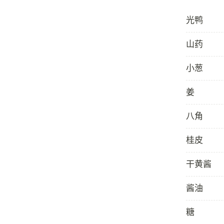
光鸭
山药
小葱
姜
八角
桂皮
干黄酱
酱油
糖