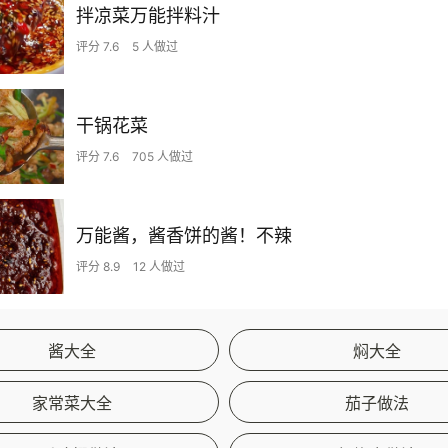
拌凉菜万能拌料汁
评分 7.6
5 人做过
干锅花菜
评分 7.6
705 人做过
万能酱，酱香饼的酱！不辣
评分 8.9
12 人做过
酱大全
焖大全
家常菜大全
茄子做法