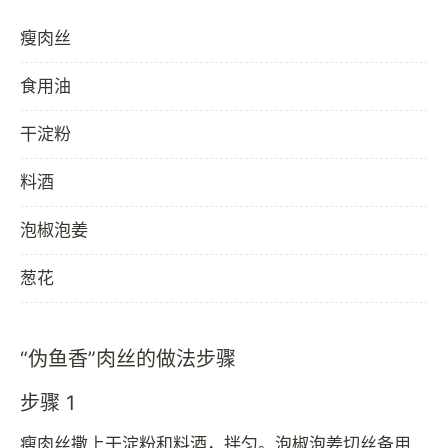
瘦肉丝
食用油
干淀粉
料酒
泡椒泡姜
葱花
“伪鱼香”肉丝的做法步骤
步骤 1
瘦肉丝撒上干淀粉和料酒，拌匀。泡椒泡姜切丝备用