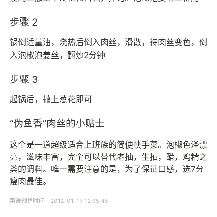
步骤 2
锅倒适量油，烧热后倒入肉丝，滑散，待肉丝变色，倒
入泡椒泡姜丝，翻炒2分钟
步骤 3
起锅后，撒上葱花即可
“伪鱼香”肉丝的小贴士
这个是一道超级适合上班族的简便快手菜。泡椒色泽漂
亮，滋味丰富，完全可以替代老抽，生抽，醋，鸡精之
类的调料。唯一需要注意的是，为了保证口感，选7分
瘦肉最佳。
菜谱创建时间：2012-01-17 12:05:45