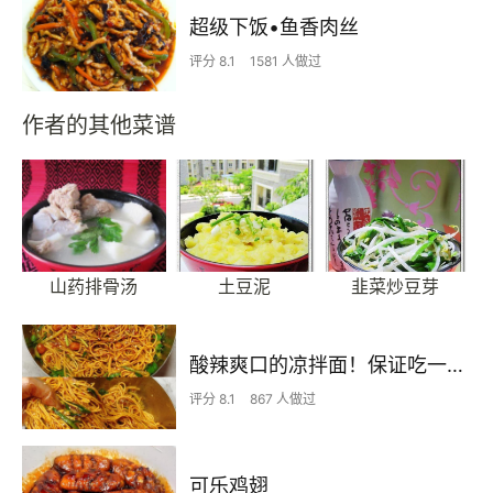
超级下饭•鱼香肉丝
评分 8.1
1581 人做过
作者的其他菜谱
山药排骨汤
土豆泥
韭菜炒豆芽
酸辣爽口的凉拌面！保证吃一次就上瘾
评分 8.1
867 人做过
可乐鸡翅