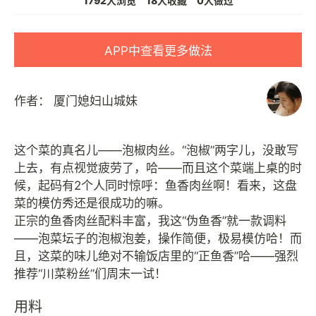
1792人浏览
18人收藏
0人做过
APP中查看更多做法
作者：
厦门媳妇山城妹
这个菜的真名儿——泡椒肉丝。“泡椒”两字儿，没敢写
上去，有点视觉疲劳了，哈——而且这个菜端上桌的时
候，起码有2个人同时惊呼：鱼香肉丝啊！看来，这盘
菜的模仿秀还是很成功的嘛。
正宗的鱼香肉丝配料丰富，我这“伪鱼香”就一款调料
——泡菜坛子的泡椒泡姜，操作简便，极易模仿哈！而
且，这菜的味儿绝对不输饭店里的“正鱼香”哈——强烈
用料