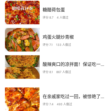
糖醋荷包蛋
评分 8.7
4 人做过
鸡蛋火腿炒青椒
评分 7.1
133 人做过
酸辣爽口的凉拌面！保证吃一次就上瘾
评分 8.1
867 人做过
在亲戚家吃过一回，被惊艳了…
评分 7.4
493 人做过