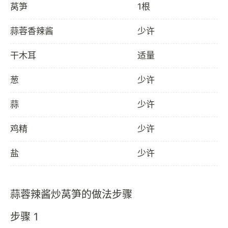
莴笋
1根
蒜蓉香辣酱
少许
干木耳
适量
葱
少许
蒜
少许
鸡精
少许
盐
少许
蒜蓉辣酱炒莴笋的做法步骤
步骤 1