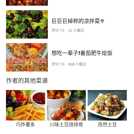
巨巨巨掉称的凉拌菜🥦
评分 7.5
22 人做过
想吃一辈子❗️番茄肥牛烩饭
评分 7.9
698 人做过
作者的其他菜谱
巧炸薯条
川味土豆烧排骨
孜然土豆