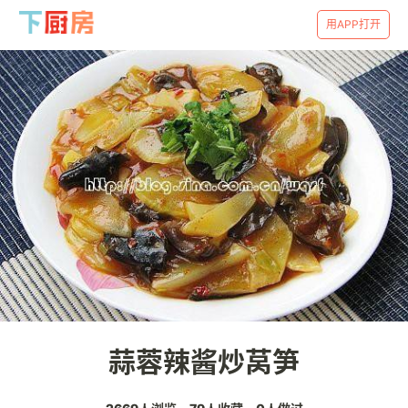
用APP打开
蒜蓉辣酱炒莴笋