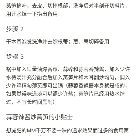
莴笋摘叶、去皮、切掉根部，洗净后对半剖开切斜片，
用开水焯一下捞出备用
步骤 2
干木耳泡发洗净并去除根蒂；葱、蒜切碎备用
步骤 3
锅中加入适量油爆香葱、蒜碎和蒜蓉香辣酱，加入少许
水待汤汁充分融合后加入莴笋片和木耳翻炒均匀，调入
少许鸡精勾薄芡即可出锅（蒜蓉香辣酱本身就是咸的，
如果觉得味道淡可以调少许盐；莴笋片已经用热水焯
过，不宜长时间烹制）
蒜蓉辣酱炒莴笋的小贴士
想减肥的MM千万不要一味的追求效果而过多的食用莴