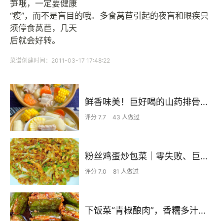
笋哦，一定要健康
“瘦”，而不是盲目的哦。多食莴苣引起的夜盲和眼疾只
须停食莴苣，几天
后就会好转。
菜谱创建时间：2011-03-17 17:48:22
鲜香味美！巨好喝的山药排骨汤！！
评分 7.7
43 人做过
粉丝鸡蛋炒包菜｜零失败、巨下饭
评分 7.0
81 人做过
下饭菜“青椒酿肉”，香糯多汁鲜嫩下饭