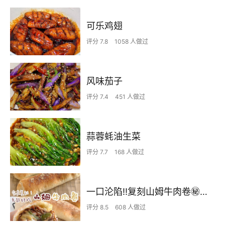
可乐鸡翅
评分 7.8
1058 人做过
风味茄子
评分 7.4
451 人做过
蒜蓉蚝油生菜
评分 7.7
168 人做过
一口沦陷‼️复刻山姆牛肉卷㊙️皮薄馅足爆好吃
评分 8.5
608 人做过