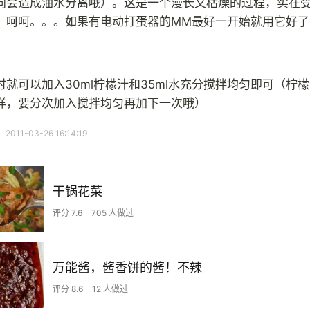
向会造成油水分离哦）。这是一个漫长又枯燥的过程，实在
，呵呵。。。如果有电动打蛋器的MM最好一开始就用它好了
时就可以加入30ml柠檬汁和35ml水充分搅拌均匀即可（柠
样，要分次加入搅拌均匀再加下一次哦）
11-03-26 16:14:19
干锅花菜
评分 7.6
705 人做过
万能酱，酱香饼的酱！不辣
评分 8.6
12 人做过