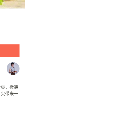
滑爽，微酸
舌尖带来一