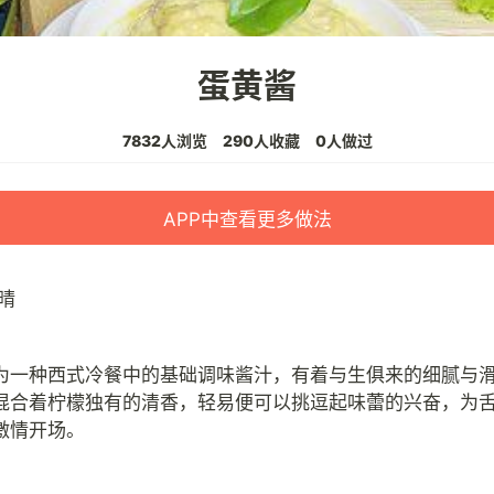
蛋黄酱
7832人浏览
290人收藏
0人做过
APP中查看更多做法
晴
为一种西式冷餐中的基础调味酱汁，有着与生俱来的细腻与
混合着柠檬独有的清香，轻易便可以挑逗起味蕾的兴奋，为