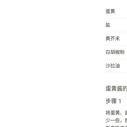
蛋黄
盐
黄芥末
白胡椒粉
沙拉油
蛋黄酱
步骤 1
将蛋黄、
少一些，