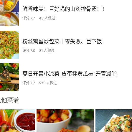
鲜香味美！巨好喝的山药排骨汤！！
评分 7.7
43 人做过
粉丝鸡蛋炒包菜｜零失败、巨下饭
评分 7.0
81 人做过
夏日开胃小凉菜“皮蛋拌黄瓜🥒”开胃减脂
评分 7.7
539 人做过
其他菜谱