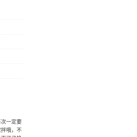
每次一定要
搅拌哦，不