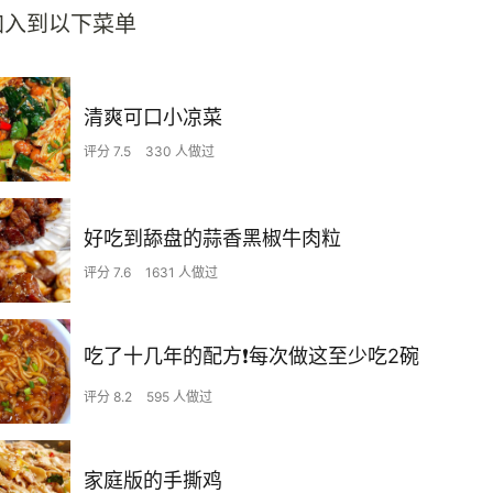
加入到以下菜单
清爽可口小凉菜
评分 7.5
330 人做过
好吃到舔盘的蒜香黑椒牛肉粒
评分 7.6
1631 人做过
吃了十几年的配方❗️每次做这至少吃2碗
评分 8.2
595 人做过
家庭版的手撕鸡