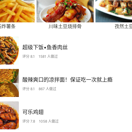
巧炸薯条
川味土豆烧排骨
孜然土
超级下饭•鱼香肉丝
评分 8.1
1581 人做过
酸辣爽口的凉拌面！保证吃一次就上瘾
评分 8.1
867 人做过
可乐鸡翅
评分 7.8
1058 人做过