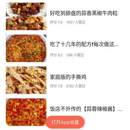
好吃到舔盘的蒜香黑椒牛肉粒
评分 7.6
1631 人做过
吃了十几年的配方❗️每次做这至少吃2碗
评分 8.2
596 人做过
家庭版的手撕鸡
评分 7.9
5162 人做过
饭店不外传的【蒜蓉辣椒酱】自己在家也可以做出
2 人做过
打开App收藏