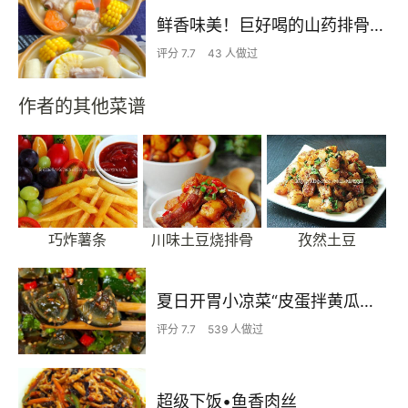
鲜香味美！巨好喝的山药排骨汤！！
评分 7.7
43 人做过
作者的其他菜谱
巧炸薯条
川味土豆烧排骨
孜然土豆
夏日开胃小凉菜“皮蛋拌黄瓜🥒”开胃减脂
评分 7.7
539 人做过
超级下饭•鱼香肉丝