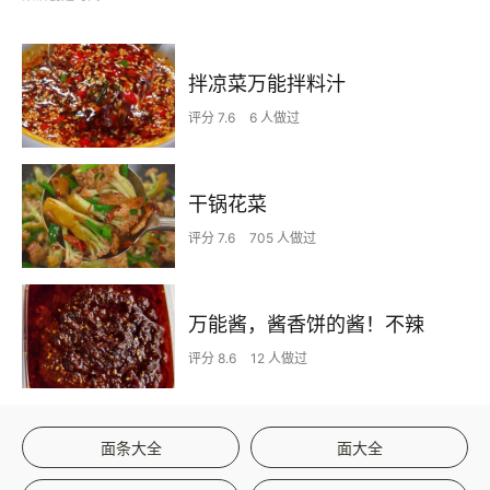
拌凉菜万能拌料汁
评分 7.6
6 人做过
干锅花菜
评分 7.6
705 人做过
万能酱，酱香饼的酱！不辣
评分 8.6
12 人做过
面条大全
面大全