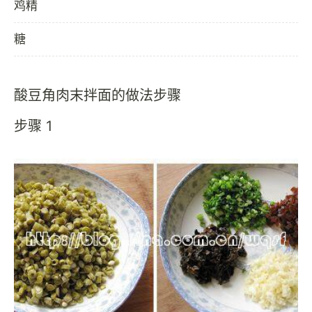
鸡精
糖
酸豆角肉末拌面的做法步骤
步骤 1