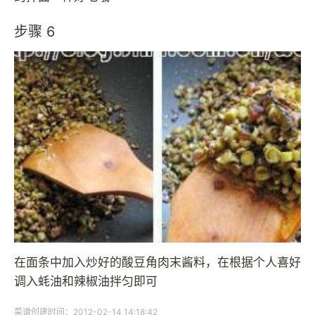
步骤 6
在面条中加入炒好的酸豆角肉末酱料，在根据个人喜好
调入蚝油和辣椒油拌匀即可
菜谱创建时间：2012-02-14 14:18:42