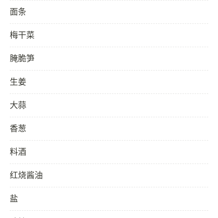
面条
梅干菜
腌脆笋
生姜
大蒜
香葱
料酒
红烧酱油
盐