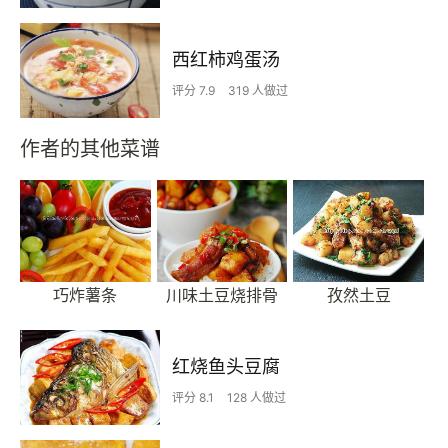
西红柿鸡蛋汤
评分 7.9
319 人做过
作者的其他菜谱
巧炸薯条
川味土豆烧排骨
孜然土豆
红烧鱼头豆腐
评分 8.1
128 人做过