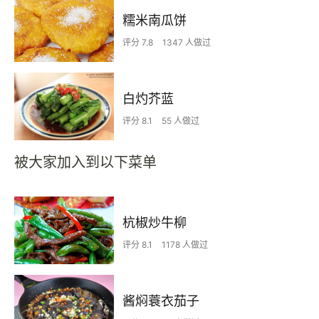
糯米南瓜饼
评分 7.8
1347 人做过
白灼芥蓝
评分 8.1
55 人做过
被大家加入到以下菜单
杭椒炒牛柳
评分 8.1
1178 人做过
酱焖蓑衣茄子