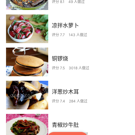
评分 8.1
49 人做过
凉拌水萝卜
评分 7.7
143 人做过
铜锣烧
评分 7.5
3018 人做过
洋葱炒木耳
评分 7.4
284 人做过
青椒炒牛肚
评分 7.4
443 人做过