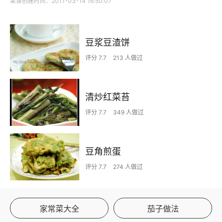
菜谱创建时间：2011-03-14 16:50:07
豆浆豆渣饼
评分 7.7
213 人做过
清炒红菜苔
评分 7.7
349 人做过
豆角煎蛋
评分 7.7
274 人做过
家常菜大全
茄子做法