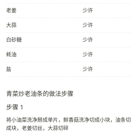
老姜
少许
大蒜
少许
白砂糖
少许
蚝油
少许
盐
少许
青菜炒老油条的做法步骤
步骤 1
将小油菜洗净掰成单片，鲜香菇洗净切成小块，油条切
成块，老姜切丝，大蒜切碎