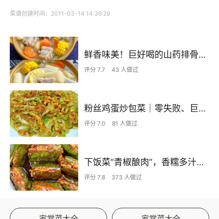
菜谱创建时间：2011-03-14 14:36:29
鲜香味美！巨好喝的山药排骨汤！！
评分 7.7
43 人做过
粉丝鸡蛋炒包菜｜零失败、巨下饭
评分 7.0
81 人做过
下饭菜“青椒酿肉”，香糯多汁鲜嫩下饭
评分 7.8
373 人做过
家常菜大全
家常菜大全