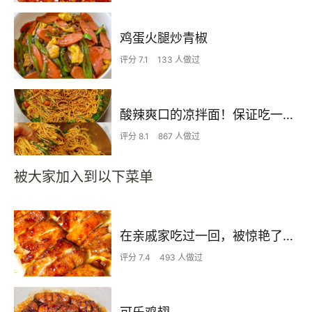
鸡蛋火腿炒青椒
评分 7.1
133 人做过
酸辣爽口的凉拌面！保证吃一次就上瘾
评分 8.1
867 人做过
被大家加入到以下菜单
在亲戚家吃过一回，被惊艳了…
评分 7.4
493 人做过