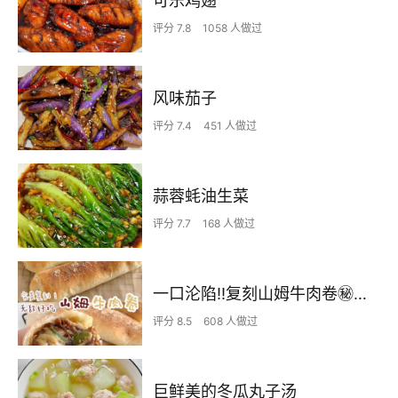
可乐鸡翅
评分 7.8
1058 人做过
风味茄子
评分 7.4
451 人做过
蒜蓉蚝油生菜
评分 7.7
168 人做过
一口沦陷‼️复刻山姆牛肉卷㊙️皮薄馅足爆好吃
评分 8.5
608 人做过
巨鲜美的冬瓜丸子汤