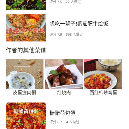
评分 7.5
22 人做过
想吃一辈子❗️番茄肥牛烩饭
评分 7.9
698 人做过
作者的其他菜谱
皮蛋瘦肉粥
红烧肉
西红柿炒鸡蛋
糖醋荷包蛋
评分 8.7
4 人做过