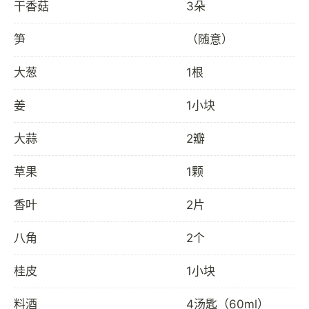
干香菇
3朵
笋
（随意）
大葱
1根
姜
1小块
大蒜
2瓣
草果
1颗
香叶
2片
八角
2个
桂皮
1小块
料酒
4汤匙（60ml）