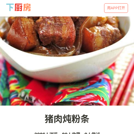
用APP打开
猪肉炖粉条