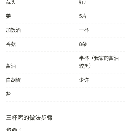
蒜头
好）
姜
5片
加饭酒
一杯
香菇
8朵
半杯（我家的酱油
酱油
较黑）
白胡椒
少许
盐
三杯鸡的做法步骤
步骤 1