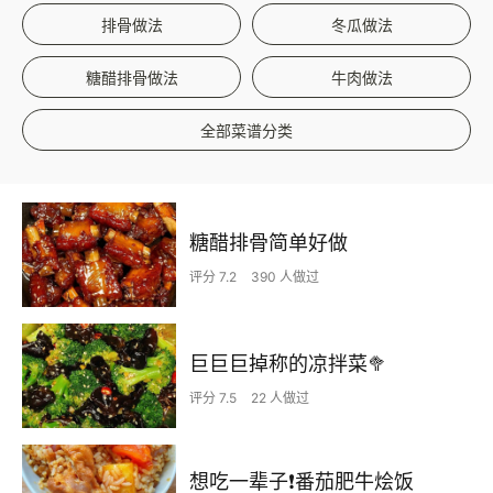
排骨做法
冬瓜做法
糖醋排骨做法
牛肉做法
全部菜谱分类
糖醋排骨简单好做
评分 7.2
390 人做过
巨巨巨掉称的凉拌菜🥦
评分 7.5
22 人做过
想吃一辈子❗️番茄肥牛烩饭