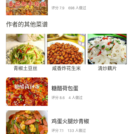
评分 7.9
698 人做过
作者的其他菜谱
青椒土豆丝
咸香炸花生米
清炒藕片
糖醋荷包蛋
评分 8.6
4 人做过
鸡蛋火腿炒青椒
评分 7.1
133 人做过