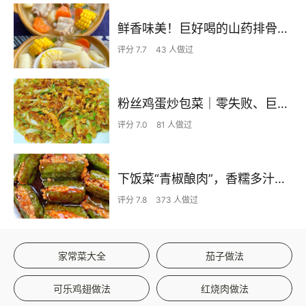
鲜香味美！巨好喝的山药排骨汤！！
评分 7.7
43 人做过
粉丝鸡蛋炒包菜｜零失败、巨下饭
评分 7.0
81 人做过
下饭菜“青椒酿肉”，香糯多汁鲜嫩下饭
评分 7.8
373 人做过
家常菜大全
茄子做法
可乐鸡翅做法
红烧肉做法