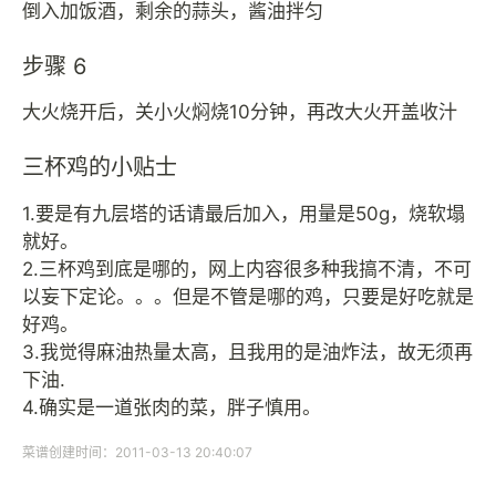
倒入加饭酒，剩余的蒜头，酱油拌匀
步骤 6
大火烧开后，关小火焖烧10分钟，再改大火开盖收汁
三杯鸡的小贴士
1.要是有九层塔的话请最后加入，用量是50g，烧软塌
就好。
2.三杯鸡到底是哪的，网上内容很多种我搞不清，不可
以妄下定论。。。但是不管是哪的鸡，只要是好吃就是
好鸡。
3.我觉得麻油热量太高，且我用的是油炸法，故无须再
下油.
4.确实是一道张肉的菜，胖子慎用。
菜谱创建时间：2011-03-13 20:40:07