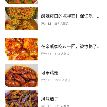
酸辣爽口的凉拌面！保证吃一次就上瘾
评分 8.1
867 人做过
在亲戚家吃过一回，被惊艳了…
评分 7.4
493 人做过
可乐鸡翅
评分 7.8
1058 人做过
风味茄子
评分 7.4
451 人做过