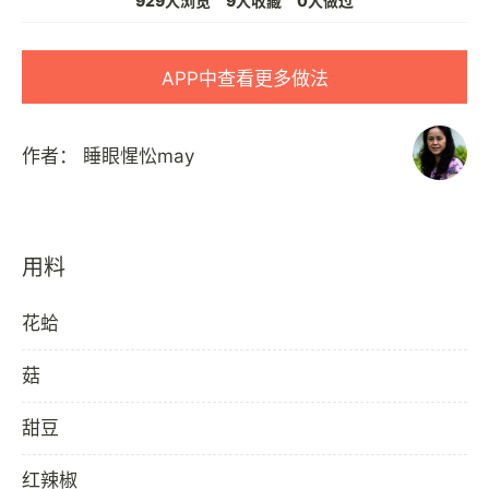
929人浏览
9人收藏
0人做过
APP中查看更多做法
作者：
睡眼惺忪may
用料
花蛤
菇
甜豆
红辣椒