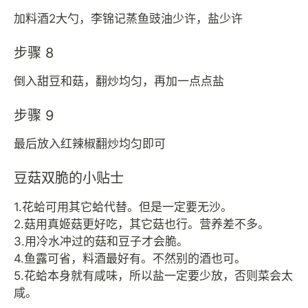
加料酒2大勺，李锦记蒸鱼豉油少许，盐少许
步骤 8
倒入甜豆和菇，翻炒均匀，再加一点点盐
步骤 9
最后放入红辣椒翻炒均匀即可
豆菇双脆的小贴士
1.花蛤可用其它蛤代替。但是一定要无沙。
2.菇用真姬菇更好吃，其它菇也行。营养差不多。
3.用冷水冲过的菇和豆子才会脆。
4.鱼露可省，料酒最好有。不然别的酒也可。
5.花蛤本身就有咸味，所以盐一定要少放，否则菜会太
咸。