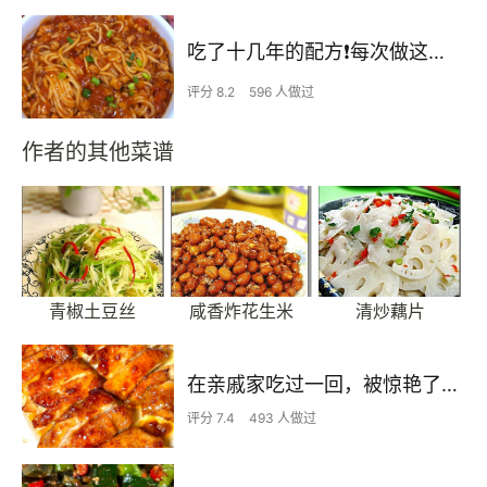
吃了十几年的配方❗️每次做这至少吃2碗
评分 8.2
596 人做过
作者的其他菜谱
青椒土豆丝
咸香炸花生米
清炒藕片
在亲戚家吃过一回，被惊艳了…
评分 7.4
493 人做过