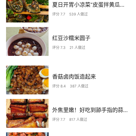
夏日开胃小凉菜“皮蛋拌黄瓜🥒”开胃减脂
评分 7.7
539 人做过
红豆沙糯米圆子
评分 7.3
21 人做过
香菇卤肉饭造起来
评分 8.4
387 人做过
外焦里嫩！好吃到舔手指的蒜香烤排骨
评分 7.7
817 人做过