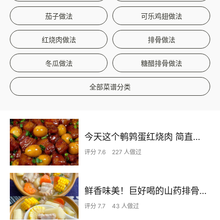
茄子做法
可乐鸡翅做法
红烧肉做法
排骨做法
冬瓜做法
糖醋排骨做法
全部菜谱分类
今天这个鹌鹑蛋红烧肉 简直不要太下饭了
评分 7.6
227 人做过
鲜香味美！巨好喝的山药排骨汤！！
评分 7.7
43 人做过