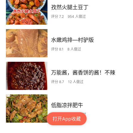
孜然火腿土豆丁
评分 7.2
954 人做过
水嫩鸡排—村驴版
评分 8.1
8 人做过
万能酱，酱香饼的酱！不辣
评分 8.7
12 人做过
低脂凉拌肥牛
评分 8.5
254 人做过
打开App收藏