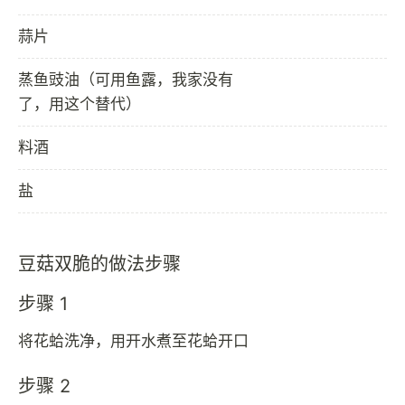
蒜片
蒸鱼豉油（可用鱼露，我家没有
了，用这个替代）
料酒
盐
豆菇双脆的做法步骤
步骤 1
将花蛤洗净，用开水煮至花蛤开口
步骤 2