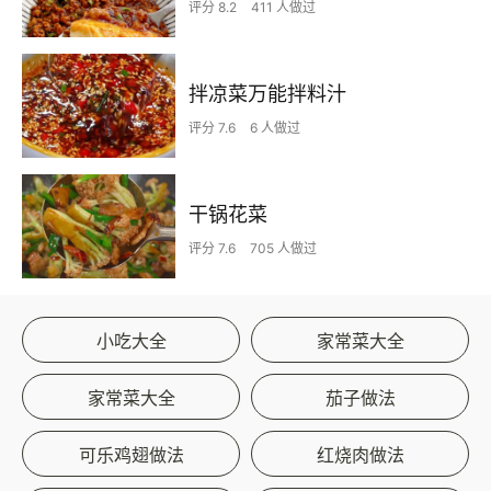
评分 8.2
411 人做过
拌凉菜万能拌料汁
评分 7.6
6 人做过
干锅花菜
评分 7.6
705 人做过
小吃大全
家常菜大全
家常菜大全
茄子做法
可乐鸡翅做法
红烧肉做法