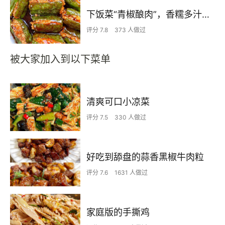
下饭菜“青椒酿肉”，香糯多汁鲜嫩下饭
评分 7.8
373 人做过
被大家加入到以下菜单
清爽可口小凉菜
评分 7.5
330 人做过
好吃到舔盘的蒜香黑椒牛肉粒
评分 7.6
1631 人做过
家庭版的手撕鸡