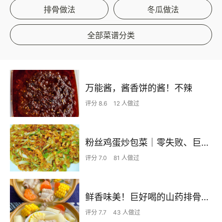
排骨做法
冬瓜做法
全部菜谱分类
万能酱，酱香饼的酱！不辣
评分 8.6
12 人做过
粉丝鸡蛋炒包菜｜零失败、巨下饭
评分 7.0
81 人做过
鲜香味美！巨好喝的山药排骨汤！！
评分 7.7
43 人做过