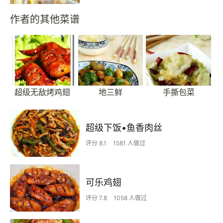
作者的其他菜谱
超级无敌烤鸡翅
地三鲜
手撕包菜
超级下饭•鱼香肉丝
评分 8.1
1581 人做过
可乐鸡翅
评分 7.8
1058 人做过