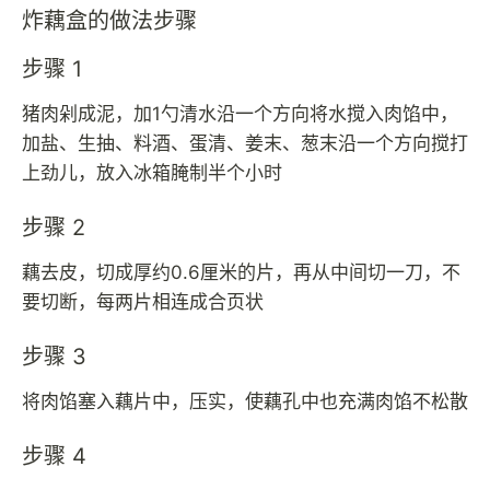
炸藕盒的做法步骤
步骤 1
猪肉剁成泥，加1勺清水沿一个方向将水搅入肉馅中，
加盐、生抽、料酒、蛋清、姜末、葱末沿一个方向搅打
上劲儿，放入冰箱腌制半个小时
步骤 2
藕去皮，切成厚约0.6厘米的片，再从中间切一刀，不
要切断，每两片相连成合页状
步骤 3
将肉馅塞入藕片中，压实，使藕孔中也充满肉馅不松散
步骤 4