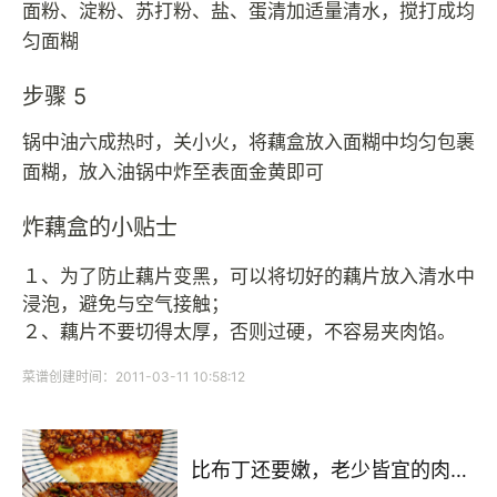
面粉、淀粉、苏打粉、盐、蛋清加适量清水，搅打成均
匀面糊
步骤 5
锅中油六成热时，关小火，将藕盒放入面糊中均匀包裹
面糊，放入油锅中炸至表面金黄即可
炸藕盒的小贴士
１、为了防止藕片变黑，可以将切好的藕片放入清水中
浸泡，避免与空气接触；
２、藕片不要切得太厚，否则过硬，不容易夹肉馅。
菜谱创建时间：2011-03-11 10:58:12
比布丁还要嫩，老少皆宜的肉沫蒸蛋