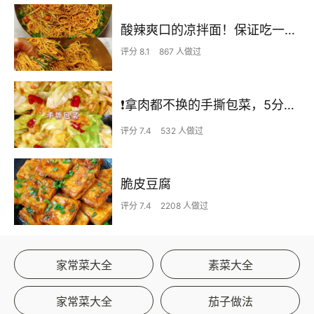
酸辣爽口的凉拌面！保证吃一次就上瘾
评分 8.1
867 人做过
❗拿肉都不换的手撕包菜，5分钟快手家常菜🔥
评分 7.4
532 人做过
脆皮豆腐
评分 7.4
2208 人做过
家常菜大全
素菜大全
家常菜大全
茄子做法