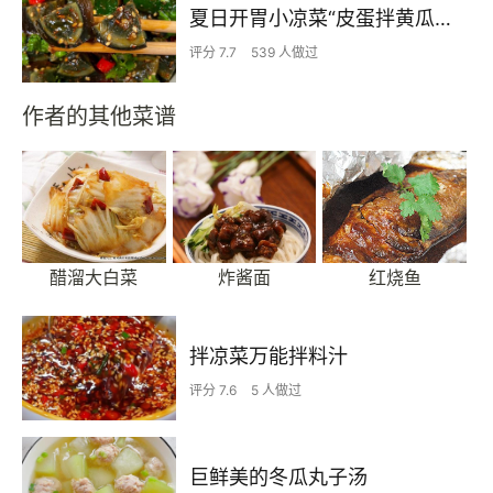
夏日开胃小凉菜“皮蛋拌黄瓜🥒”开胃减脂
评分 7.7
539 人做过
作者的其他菜谱
醋溜大白菜
炸酱面
红烧鱼
拌凉菜万能拌料汁
评分 7.6
5 人做过
巨鲜美的冬瓜丸子汤