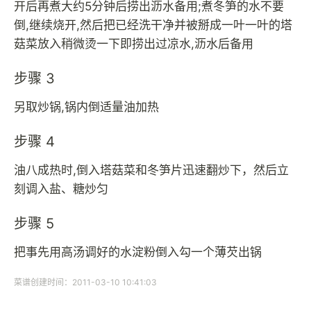
开后再煮大约5分钟后捞出沥水备用;煮冬笋的水不要
倒,继续烧开,然后把已经洗干净并被掰成一叶一叶的塔
菇菜放入稍微烫一下即捞出过凉水,沥水后备用
步骤 3
另取炒锅,锅内倒适量油加热
步骤 4
油八成热时,倒入塔菇菜和冬笋片迅速翻炒下，然后立
刻调入盐、糖炒匀
步骤 5
把事先用高汤调好的水淀粉倒入勾一个薄芡出锅
菜谱创建时间：2011-03-10 10:41:03