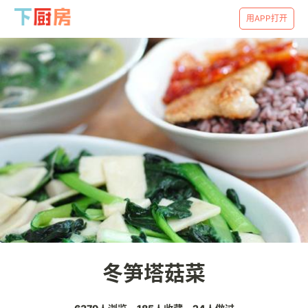
用APP打开
冬笋塔菇菜