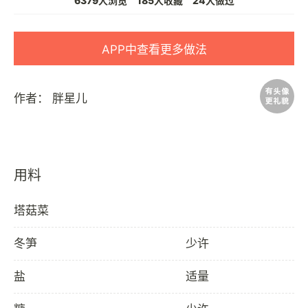
6379人浏览
185人收藏
24人做过
APP中查看更多做法
作者：
胖星儿
用料
塔菇菜
冬笋
少许
盐
适量