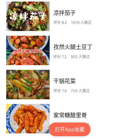
凉拌茄子
评分 8.2
1579 人做过
孜然火腿土豆丁
评分 7.2
953 人做过
干锅花菜
评分 7.6
705 人做过
家常糖醋里脊
评分 8.1
301 人做过
打开App收藏