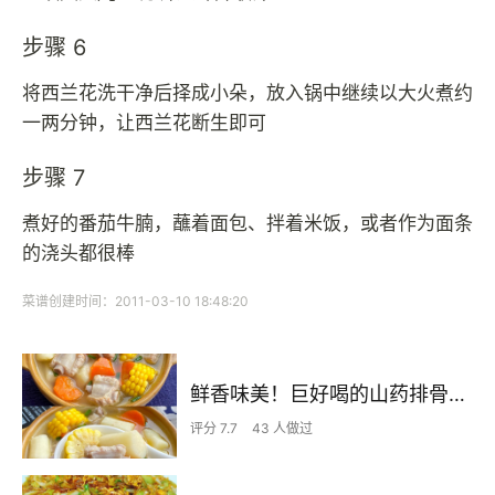
步骤 6
将西兰花洗干净后择成小朵，放入锅中继续以大火煮约
一两分钟，让西兰花断生即可
步骤 7
煮好的番茄牛腩，蘸着面包、拌着米饭，或者作为面条
的浇头都很棒
菜谱创建时间：2011-03-10 18:48:20
鲜香味美！巨好喝的山药排骨汤！！
评分 7.7
43 人做过