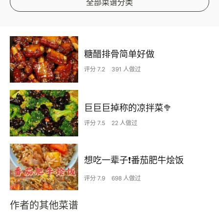
全部菜谱分类
糖醋排骨简单好做
评分 7.2
391 人做过
巨巨巨掉称的凉拌菜🥦
评分 7.5
22 人做过
想吃一辈子❗️番茄肥牛烩饭
评分 7.9
698 人做过
作者的其他菜谱