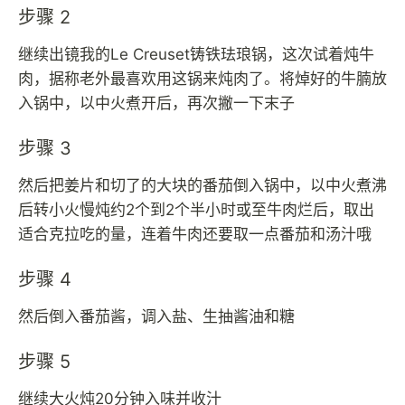
步骤 2
继续出镜我的Le Creuset铸铁珐琅锅，这次试着炖牛
肉，据称老外最喜欢用这锅来炖肉了。将焯好的牛腩放
入锅中，以中火煮开后，再次撇一下末子
步骤 3
然后把姜片和切了的大块的番茄倒入锅中，以中火煮沸
后转小火慢炖约2个到2个半小时或至牛肉烂后，取出
适合克拉吃的量，连着牛肉还要取一点番茄和汤汁哦
步骤 4
然后倒入番茄酱，调入盐、生抽酱油和糖
步骤 5
继续大火炖20分钟入味并收汁