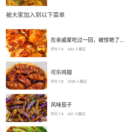
被大家加入到以下菜单
在亲戚家吃过一回，被惊艳了…
评分 7.4
493 人做过
可乐鸡翅
评分 7.8
1058 人做过
风味茄子
评分 7.4
451 人做过