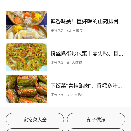
鲜香味美！巨好喝的山药排骨汤！！
评分 7.7
43 人做过
粉丝鸡蛋炒包菜｜零失败、巨下饭
评分 7.0
81 人做过
下饭菜“青椒酿肉”，香糯多汁鲜嫩下饭
评分 7.8
373 人做过
家常菜大全
茄子做法