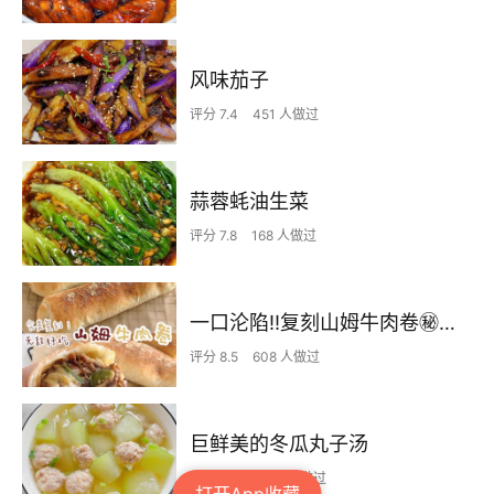
风味茄子
评分 7.4
451 人做过
蒜蓉蚝油生菜
评分 7.8
168 人做过
一口沦陷‼️复刻山姆牛肉卷㊙️皮薄馅足爆好吃
评分 8.5
608 人做过
巨鲜美的冬瓜丸子汤
评分 8.3
1767 人做过