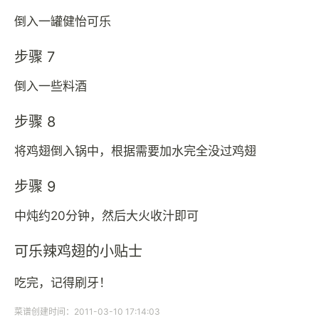
倒入一罐健怡可乐
步骤 7
倒入一些料酒
步骤 8
将鸡翅倒入锅中，根据需要加水完全没过鸡翅
步骤 9
中炖约20分钟，然后大火收汁即可
可乐辣鸡翅的小贴士
吃完，记得刷牙！
菜谱创建时间：2011-03-10 17:14:03