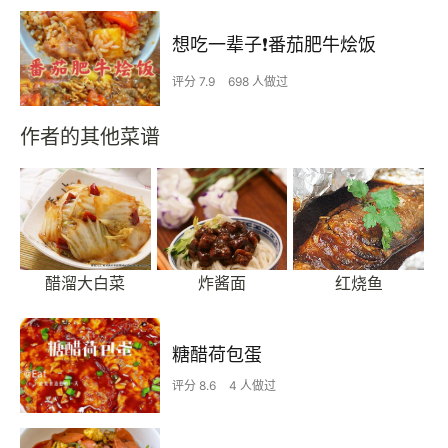
想吃一辈子❗️番茄肥牛烩饭
评分 7.9
698 人做过
作者的其他菜谱
醋溜大白菜
炸酱面
红烧鱼
糖醋荷包蛋
评分 8.6
4 人做过