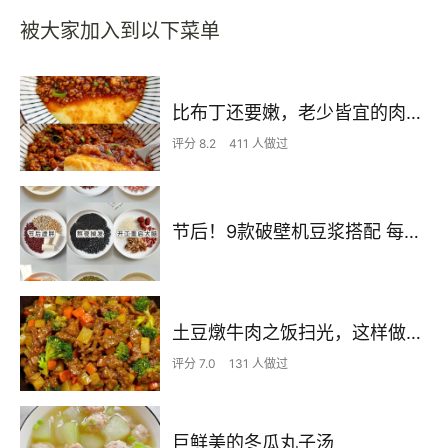
被大家加入到以下菜单
比布丁还要嫩，老少皆宜的肉沫蒸蛋
评分 8.2
411 人做过
节后！9款破壁机豆浆搭配 每天不重样喝出好状态！
土豆燉牛肉之饭扫光，这样做也太香了吧，还没出锅已是浓香四溢了
评分 7.0
131 人做过
巨鲜美的冬瓜丸子汤