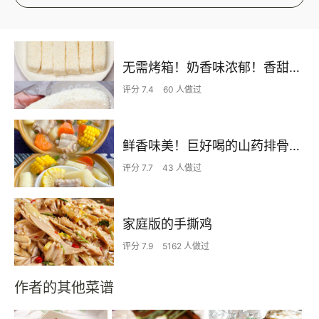
无需烤箱！奶香味浓郁！香甜嫩滑的椰蓉奶糕
评分 7.4
60 人做过
鲜香味美！巨好喝的山药排骨汤！！
评分 7.7
43 人做过
家庭版的手撕鸡
评分 7.9
5162 人做过
作者的其他菜谱