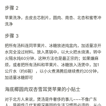
步骤 2
苹果洗净，去皮去芯削片，圆肉、南杏、北杏和蜜枣冲
洗净
步骤 3
把所有汤料连同苹果片、冰糖放进炖盅内，加适量凉开
水完全没过材料。放入蒸锅中，以大火把水烧沸，转中
火隔水炖60分钟，这种方法也是最正宗的；如果嫌麻
烦，或者把所有汤料和苹果片、冰糖放入汤煲中，加1
公斤水（约6碗），以小火煮沸腾后继续煮约20分钟，
加适量冰糖即可
海底椰圆肉双杏雪耳煲苹果的小贴士
对于北方人来说，煲汤是件奢侈的事儿~~~不像广东
人，是祖传几代发根深蒂固的生活习惯而必须的，从小