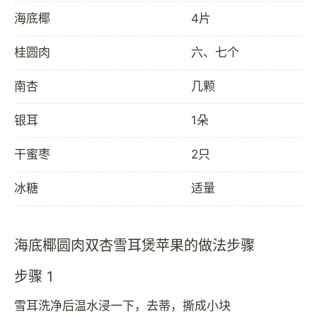
海底椰
4片
桂圆肉
六、七个
南杏
几颗
银耳
1朵
干蜜枣
2只
冰糖
适量
海底椰圆肉双杏雪耳煲苹果的做法步骤
步骤 1
雪耳洗净后温水浸一下，去蒂，撕成小块