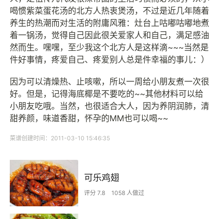
喝惯紫菜蛋花汤的北方人热衷煲汤，不过是近几年随着
养生的热潮而对生活的附庸风雅：灶台上咕嘟咕嘟地煮
着一锅汤，觉得自己因此很关爱家人和自己，满足感油
然而生。嘿嘿，至少我这个北方人是这样滴~~~当然是
件好事情，疼爱自己、疼爱别人总是件幸福的事儿：）
因为可以清燥热、止咳嗽，所以一周给小朋友煮一次很
好。但是，记得海底椰是不要吃的~~其他材料可以给
小朋友吃哦。当然，也很适合大人，因为养阴润肺，清
甜养颜，味道香甜，怀孕的MM也可以喝~~
菜谱创建时间：2011-03-10 15:46:35
可乐鸡翅
评分 7.8
1058 人做过