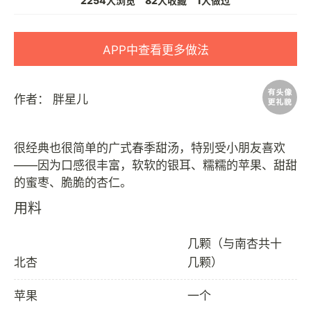
2254人浏览
82人收藏
1人做过
APP中查看更多做法
作者：
胖星儿
很经典也很简单的广式春季甜汤，特别受小朋友喜欢
——因为口感很丰富，软软的银耳、糯糯的苹果、甜甜
用料
几颗（与南杏共十
北杏
几颗）
苹果
一个