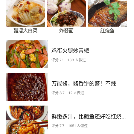
醋溜大白菜
炸酱面
红烧鱼
鸡蛋火腿炒青椒
评分 7.1
133 人做过
万能酱，酱香饼的酱！不辣
评分 8.7
12 人做过
鲜嫩多汁，比鲍鱼还好吃红烧香菇
评分 7.7
1951 人做过