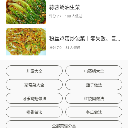
蒜蓉蚝油生菜
评分 7.7
168 人做过
粉丝鸡蛋炒包菜｜零失败、巨下饭
评分 7.0
81 人做过
儿童大全
电蒸锅大全
家常菜大全
茄子做法
可乐鸡翅做法
红烧肉做法
排骨做法
冬瓜做法
全部菜谱分类