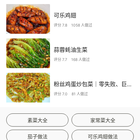
可乐鸡翅
评分 7.8
1058 人做过
蒜蓉蚝油生菜
评分 7.7
168 人做过
粉丝鸡蛋炒包菜｜零失败、巨下饭
评分 7.0
81 人做过
素菜大全
家常菜大全
茄子做法
可乐鸡翅做法