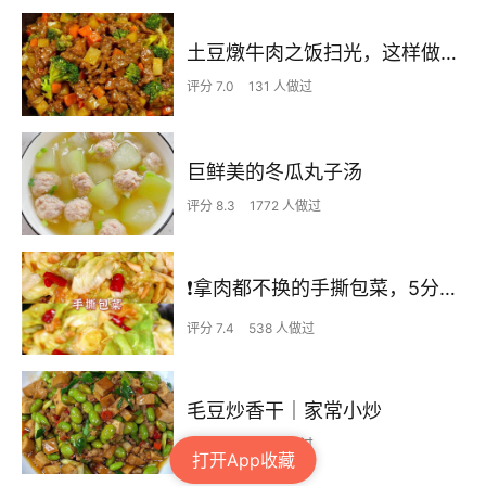
土豆燉牛肉之饭扫光，这样做也太香了吧，还没出锅已是浓香四溢了
评分 7.0
131 人做过
巨鲜美的冬瓜丸子汤
评分 8.3
1772 人做过
❗拿肉都不换的手撕包菜，5分钟快手家常菜🔥
评分 7.4
538 人做过
毛豆炒香干｜家常小炒
评分 7.3
274 人做过
打开App收藏