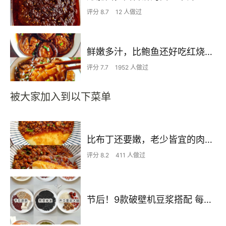
评分 8.7
12 人做过
鲜嫩多汁，比鲍鱼还好吃红烧香菇
评分 7.7
1952 人做过
被大家加入到以下菜单
比布丁还要嫩，老少皆宜的肉沫蒸蛋
评分 8.2
411 人做过
节后！9款破壁机豆浆搭配 每天不重样喝出好状态！