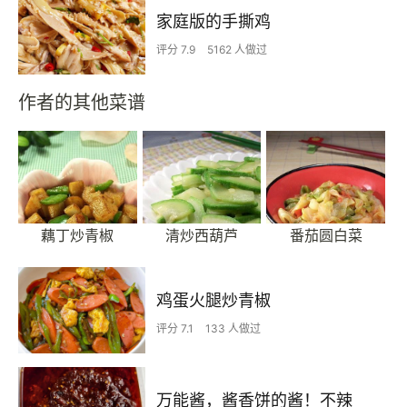
家庭版的手撕鸡
评分 7.9
5162 人做过
作者的其他菜谱
藕丁炒青椒
清炒西葫芦
番茄圆白菜
鸡蛋火腿炒青椒
评分 7.1
133 人做过
万能酱，酱香饼的酱！不辣