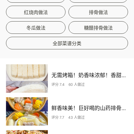
红烧肉做法
排骨做法
冬瓜做法
糖醋排骨做法
全部菜谱分类
无需烤箱！奶香味浓郁！香甜嫩滑的椰蓉奶糕
评分 7.4
60 人做过
鲜香味美！巨好喝的山药排骨汤！！
评分 7.7
43 人做过