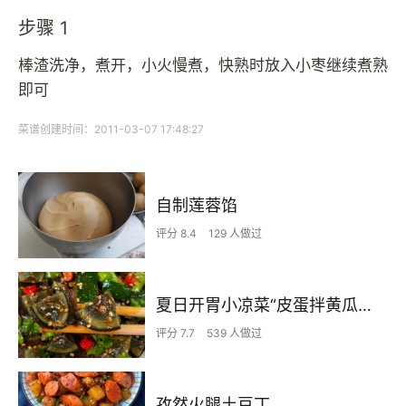
步骤 1
棒渣洗净，煮开，小火慢煮，快熟时放入小枣继续煮熟
即可
菜谱创建时间：2011-03-07 17:48:27
自制莲蓉馅
评分 8.4
129 人做过
夏日开胃小凉菜“皮蛋拌黄瓜🥒”开胃减脂
评分 7.7
539 人做过
孜然火腿土豆丁