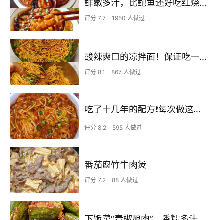
鲜嫩多汁，比鲍鱼还好吃红烧香菇
评分 7.7
1950 人做过
酸辣爽口的凉拌面！保证吃一次就上瘾
评分 8.1
867 人做过
吃了十几年的配方❗️每次做这至少吃2碗
评分 8.2
595 人做过
番茄腐竹牛肉煲
评分 7.2
88 人做过
下饭菜“青椒酿肉”，香糯多汁鲜嫩下饭