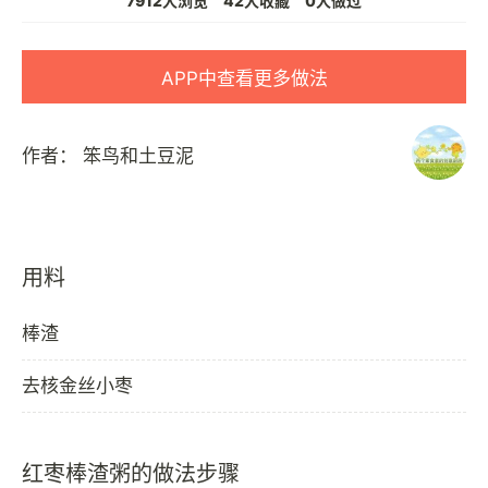
7912人浏览
42人收藏
0人做过
APP中查看更多做法
作者：
笨鸟和土豆泥
用料
棒渣
去核金丝小枣
红枣棒渣粥的做法步骤