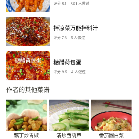
评分 8.1
301 人做过
拌凉菜万能拌料汁
评分 7.6
5 人做过
糖醋荷包蛋
评分 8.5
4 人做过
作者的其他菜谱
藕丁炒青椒
清炒西葫芦
番茄圆白菜