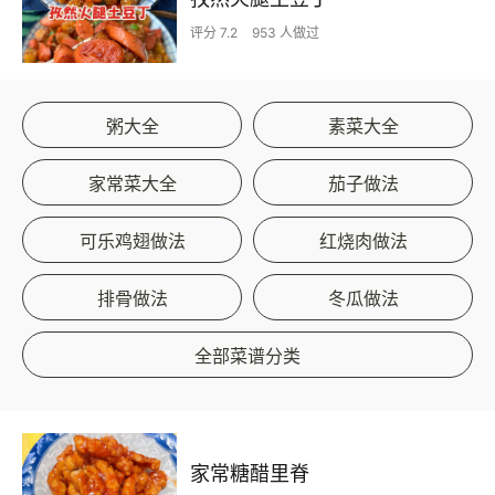
评分 7.2
953 人做过
粥大全
素菜大全
家常菜大全
茄子做法
可乐鸡翅做法
红烧肉做法
排骨做法
冬瓜做法
全部菜谱分类
家常糖醋里脊